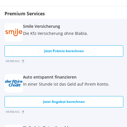
Schließ- und Öffnungssystem "KESSY" schlüssellose Zugangs-
berechtigung und Easy-Start (Start-Stop-Taste anstelle des
Premium Services
Zünd-schlüssels) - Gepäckraumboden – beidseitig
verwendbar Tep-pich/Kunststoff - USB-Stromanschluss - 2
Smile Versicherung
Stück (Typ C) in der Mit-telkonsole hinten
Die Kfz-Versicherung ohne Blabla.
Jetzt Prämie berechnen
WERBUNG
Auto entspannt finanzieren
In einer Stunde ist das Geld auf Ihrem Konto.
Jetzt Angebot berechnen
WERBUNG