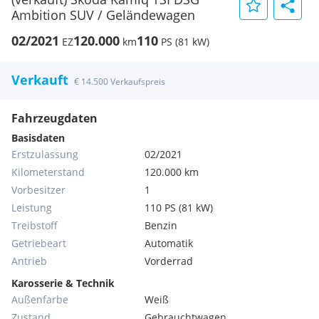
Ambition SUV / Geländewagen
02/2021
120.000
110
EZ
km
PS (81 kW)
Verkauft
€ 14.500 Verkaufspreis
Fahrzeugdaten
Basisdaten
Erstzulassung
02/2021
Kilometerstand
120.000 km
Vorbesitzer
1
Leistung
110 PS (81 kW)
Treibstoff
Benzin
Getriebeart
Automatik
Antrieb
Vorderrad
Karosserie & Technik
Außenfarbe
Weiß
Zustand
Gebrauchtwagen