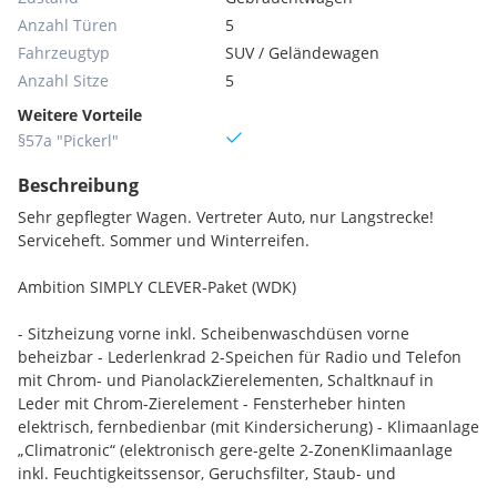
Anzahl Türen
5
Fahrzeugtyp
SUV / Geländewagen
Anzahl Sitze
5
Weitere Vorteile
§57a "Pickerl"
Beschreibung
Sehr gepflegter Wagen. Vertreter Auto, nur Langstrecke!
Serviceheft. Sommer und Winterreifen.
Ambition SIMPLY CLEVER-Paket (WDK)
- Sitzheizung vorne inkl. Scheibenwaschdüsen vorne
beheizbar - Lederlenkrad 2-Speichen für Radio und Telefon
mit Chrom- und PianolackZierelementen, Schaltknauf in
Leder mit Chrom-Zierelement - Fensterheber hinten
elektrisch, fernbedienbar (mit Kindersicherung) - Klimaanlage
„Climatronic“ (elektronisch gere-gelte 2-ZonenKlimaanlage
inkl. Feuchtigkeitssensor, Geruchsfilter, Staub- und
Pollenfilter) - Mittelarmlehne hinten mit Getränkehalter -