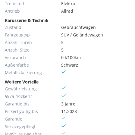
Treibstoff
Elektro
Antrieb
Allrad
Karosserie & Technik
Zustand
Gebrauchtwagen
Fahrzeugtyp
SUV / Geländewagen
Anzahl Türen
5
Anzahl Sitze
5
Verbrauch
0 l/100km
Außenfarbe
Schwarz
Metallic­lackierung
Weitere Vorteile
Gewährleistung
§57a "Pickerl"
Garantie bis
3 Jahre
Pickerl gültig bis
11.2028
Garantie
Servicegepflegt
MwSt. ausweisbar