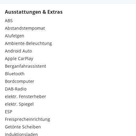
Sprachsteuerung, Spurhalteassistent, Stabilitätsprogramm,
Ausstattungen & Extras
Standheizung, USB
ABS
Abstandstempomat
Alufelgen
Ambiente-Beleuchtung
Android Auto
Apple CarPlay
Berganfahrassistent
Bluetooth
Bordcomputer
DAB-Radio
elektr. Fensterheber
elektr. Spiegel
ESP
Freisprecheinrichtung
Getönte Scheiben
Induktionsladen