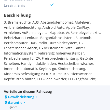
Leasingfähig
Beschreibung
3. Bremsleuchte, ABS, Abstandstempomat, Alufelgen,
Ambientebeleuchtung, Android Auto, Apple CarPlay,
Armlehne, Außenspiegel anklappbar, Außenspiegel elektr.,
Beheizbares Lenkrad, Berganfahrassistent, Bluetooth,
Bordcomputer, DAB-Radio, Durchladesystem, E -
Fensterheber 4-fach, E - verstellbare Sitze, Fahrer
Informationssystem, Fahrersitz höhenverstellbar,
Fernbedienung für ZV, Freisprecheinrichtung, Getönte
Scheiben, Handy induktiv laden, Heckscheibenwischer,
Innenlichtautomatik, Keyless go, Kindersicherung,
Kindersitzbefestigung ISOFIX, Klima, Kollisionswarner,
Kopfstützen hinten, LED-Scheinwerfer, LED-Tagfahrlicht,
Laderaumabdeckung, Leder - Teilleder, Mittelarmlehne,
Mobile-Tire-System, Multifunktionslenkrad, Multimedia,
Vorteile zu diesem Fahrzeug
Müdigkeitswarnsystem, Navigationssystem,
Gewährleistung
Notbremsassistent, Notrufsystem, Panoramadach, Parksensor
Garantie
vorne & hinten, Radio, Regensensor, Sitzbank u. -lehne geteilt
3 Jahre
umlegbar, Sitzheizung, Sitzlehne geteilt umlegbar,