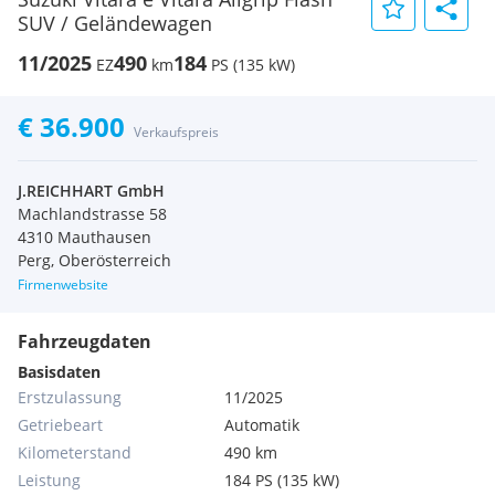
SUV / Geländewagen
11/2025
490
184
EZ
km
PS (135 kW)
€ 36.900
Verkaufspreis
J.REICHHART GmbH
Machlandstrasse 58
4310 Mauthausen
Perg, Oberösterreich
Firmenwebsite
Fahrzeugdaten
Basisdaten
Erstzulassung
11/2025
Getriebeart
Automatik
Kilometerstand
490 km
Leistung
184 PS (135 kW)