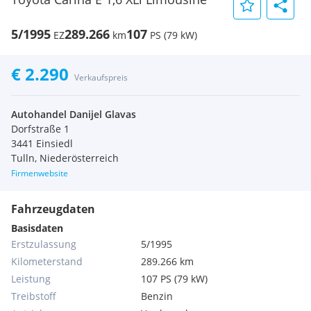
5/1995
289.266
107
EZ
km
PS (79 kW)
€ 2.290
Verkaufspreis
Autohandel Danijel Glavas
Dorfstraße 1
3441 Einsiedl
Tulln, Niederösterreich
Firmenwebsite
Fahrzeugdaten
Basisdaten
Erstzulassung
5/1995
Kilometerstand
289.266 km
Leistung
107 PS (79 kW)
Treibstoff
Benzin