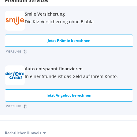
Premium Services
Smile Versicherung
Serienausstattungen:
*Drehzahlmesser
Die Kfz-Versicherung ohne Blabla.
*Fahrersitz höhenverstellbar
Jetzt Prämie berechnen
*Kopfstützen im Fond
WERBUNG
*Lenkrad höhenverstellbar
Auto entspannt finanzieren
*Getriebe 5-Gg.
In einer Stunde ist das Geld auf Ihrem Konto.
*Außenspiegel von innen verstellbar
Jetzt Angebot berechnen
*Sitzlehne hinten umklappbar
WERBUNG
Rechtlicher Hinweis