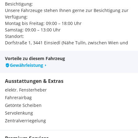
Besichtigung:
Unsere Fahrzeuge stehen Ihnen gerne zur Besichtigung zur
Verfügung:
Montag bis Freitag: 09:00 – 18:00 Uhr
Samstag: 09:00 – 13:00 Uhr
Standort:
Dorfstraße 1, 3441 Einsiedl (Nähe Tulln, zwischen Wien und
St. Pölten, ca. 45 km von Wien entfernt)
Kontakt:
Vorteile zu diesem Fahrzeug
Telefonisch erreichen Sie uns Montag bis Freitag von 09:00
Gewährleistung
bis 18:30 Uhr sowie Samstag von 09:00 bis 13:00 Uhr.
Sollten wir telefonisch nicht erreichbar sein, freuen wir uns
Ausstattungen & Extras
über Ihre Anfrage per WhatsApp oder E-Mail.
Weitere Informationen finden Sie auf unserer Website:
elektr. Fensterheber
Fahrerairbag
Hinweise:
Getönte Scheiben
Preisverhandlungen erfolgen ausschließlich vor Ort nach
Servolenkung
Besichtigung des Fahrzeugs.
Tippfehler, Irrtümer und Zwischenverkauf vorbehalten.
Zentralverriegelung
Angaben zur Ausstattung sind ohne Gewähr und
vorbehaltlich Eingabefehlern.