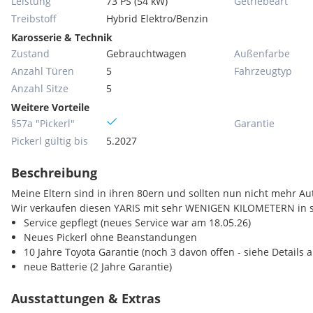
Leistung
73 PS (54 kW)
Getriebeart
Treibstoff
Hybrid Elektro/Benzin
Karosserie & Technik
Zustand
Gebrauchtwagen
Außenfarbe
Anzahl Türen
5
Fahrzeugtyp
Anzahl Sitze
5
Weitere Vorteile
§57a "Pickerl"
Garantie
Pickerl gültig bis
5.2027
Beschreibung
Meine Eltern sind in ihren 80ern und sollten nun nicht mehr Au
Wir verkaufen diesen YARIS mit sehr WENIGEN KILOMETERN in 
Service gepflegt (neues Service war am 18.05.26)
Neues Pickerl ohne Beanstandungen
10 Jahre Toyota Garantie (noch 3 davon offen - siehe Details a
neue Batterie (2 Jahre Garantie)
Ausstattungen & Extras