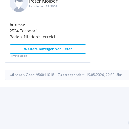
Peter Kloiber
User:in seit 12/2009
Adresse
2524 Teesdorf
Baden, Niederösterreich
Weitere Anzeigen von
Peter
Privatperson
willhaben-Code:
956041018
|
Zuletzt geändert:
19.05.2026, 20:32
Uhr