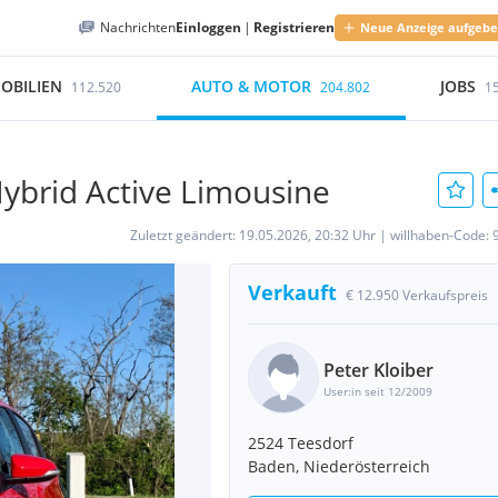
Nachrichten
Einloggen
|
Registrieren
Neue Anzeige aufgeb
OBILIEN
AUTO & MOTOR
JOBS
112.520
204.802
1
 Hybrid Active Limousine
Zuletzt geändert:
19.05.2026, 20:32 Uhr
|
willhaben-Code:
Verkauft
€ 12.950 Verkaufspreis
Peter Kloiber
User:in seit 12/2009
2524 Teesdorf
Baden, Niederösterreich