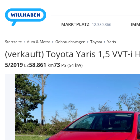
MARKTPLATZ
IMM
12.389.366
Startseite
Auto & Motor
Gebrauchtwagen
Toyota
Yaris
(verkauft) Toyota Yaris 1,5 VVT-i
5/2019
58.861
73
EZ
km
PS (54 kW)