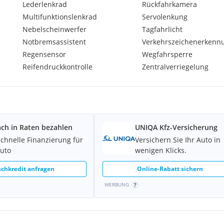
Lederlenkrad
Rückfahrkamera
Multifunktionslenkrad
Servolenkung
Nebelscheinwerfer
Tagfahrlicht
Notbremsassistent
Verkehrszeichenerkenn
Regensensor
Wegfahrsperre
Reifendruckkontrolle
Zentralverriegelung
ach in Raten bezahlen
UNIQA Kfz-Versicherung
schnelle Finanzierung für
Versichern Sie Ihr Auto in
Auto
wenigen Klicks.
chkredit anfragen
Online-Rabatt sichern
WERBUNG