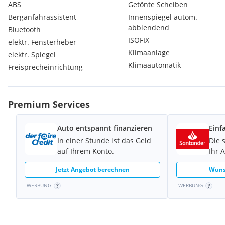
ABS
Getönte Scheiben
Berganfahrassistent
Innenspiegel autom.
abblendend
Bluetooth
ISOFIX
elektr. Fensterheber
Klimaanlage
elektr. Spiegel
Klimaautomatik
Freisprecheinrichtung
Premium Services
Auto entspannt finanzieren
Einf
In einer Stunde ist das Geld
Die 
auf Ihrem Konto.
Ihr 
Jetzt Angebot berechnen
Wuns
WERBUNG
WERBUNG