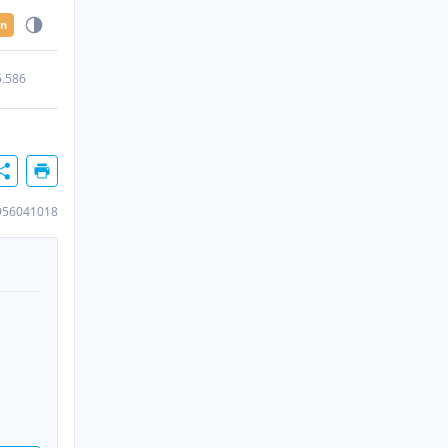
en
5.586
956041018