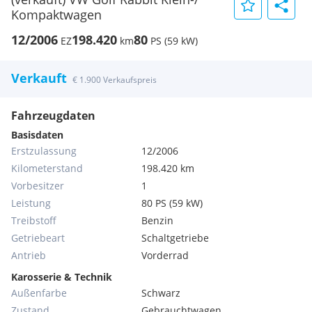
Kompaktwagen
12/2006
198.420
80
EZ
km
PS (59 kW)
Verkauft
€ 1.900 Verkaufspreis
Fahrzeugdaten
Basisdaten
Erstzulassung
12/2006
Kilometerstand
198.420 km
Vorbesitzer
1
Leistung
80 PS (59 kW)
Treibstoff
Benzin
Getriebeart
Schaltgetriebe
Antrieb
Vorderrad
Karosserie & Technik
Außenfarbe
Schwarz
Zustand
Gebrauchtwagen