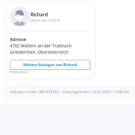
Richard
User:in seit 12/2018
Adresse
4702 Wallern an der Trattnach
Grieskirchen, Oberösterreich
Weitere Anzeigen von
Richard
Privatperson
willhaben-Code:
1881453762
|
Zuletzt geändert:
12.01.2026, 11:08
Uhr