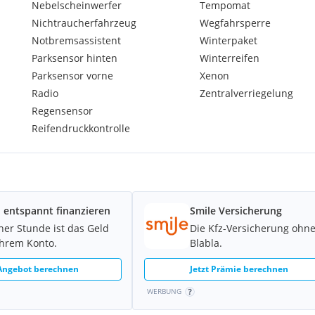
Nebelscheinwerfer
Tempomat
Nichtraucherfahrzeug
Wegfahrsperre
Notbremsassistent
Winterpaket
Parksensor hinten
Winterreifen
Parksensor vorne
Xenon
Radio
Zentralverriegelung
Regensensor
Reifendruckkontrolle
 entspannt finanzieren
Smile Versicherung
iner Stunde ist das Geld
Die Kfz-Versicherung ohn
Ihrem Konto.
Blabla.
 Angebot berechnen
Jetzt Prämie berechnen
WERBUNG