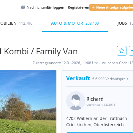
Nachrichten
Einloggen
|
Registrieren
Neue Anzeige aufgeb
OBILIEN
AUTO & MOTOR
JOBS
112.796
208.403
1
DI Kombi / Family Van
Zuletzt geändert:
12.01.2026, 11:08 Uhr
|
willhaben-Code:
1
Verkauft
€ 6.999 Verkaufspreis
Richard
User:in seit 12/2018
4702 Wallern an der Trattnach
Grieskirchen, Oberösterreich