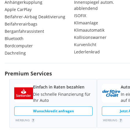
Anhängerkupplung
Innenspiegel autom.
abblendend
Apple CarPlay
ISOFIX
Beifahrer-Airbag Deaktivierung
Klimaanlage
Beifahrerairbags
Klimaautomatik
Berganfahrassistent
Kollisionswarner
Bluetooth
Kurvenlicht
Bordcomputer
Lederlenkrad
Dachreling
Premium Services
Einfach in Raten bezahlen
Auto
Die schnelle Finanzierung für
In e
Ihr Auto
auf 
Wunschkredit anfragen
Jetzt
WERBUNG
WERBUNG