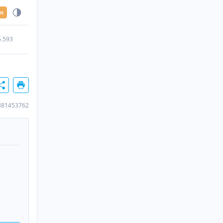
en
5.593
881453762