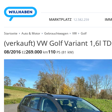
MARKTPLATZ
IMM
12.582.259
Startseite
Auto & Motor
Gebrauchtwagen
VW
Golf
(verkauft) VW Golf Variant 1,6l T
08/2016
269.000
110
EZ
km
PS (81 kW)