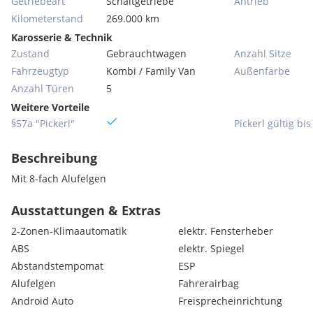
Getriebeart
Schaltgetriebe
Antrieb
Kilometerstand
269.000 km
Karosserie & Technik
Zustand
Gebrauchtwagen
Anzahl Sitze
Fahrzeugtyp
Kombi / Family Van
Außenfarbe
Anzahl Türen
5
Weitere Vorteile
§57a "Pickerl"
Pickerl gültig bis
Beschreibung
Mit 8-fach Alufelgen
Ausstattungen & Extras
2-Zonen-Klimaautomatik
elektr. Fensterheber
ABS
elektr. Spiegel
Abstandstempomat
ESP
Alufelgen
Fahrerairbag
Android Auto
Freisprecheinrichtung