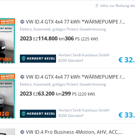
Infos zur Reihung d
VW ID.4 GTX 4x4 77 kWh *WÄRMEPUMPE /
MATRIX-LED / ...
Elektro, Automatik, gültiges Pickerl, Gewährleistung
2023
114.800
306
EZ
km
PS (225 kW)
Herbert Seidl Autohaus GmbH
€ 32
8200 Gleisdorf
VW ID.4 GTX 4x4 77 kWh *WÄRMEPUMPE /
MATRIX-LED / ...
Elektro, Automatik, gültiges Pickerl, Gewährleistung
2023
63.200
299
EZ
km
PS (220 kW)
Herbert Seidl Autohaus GmbH
€ 33
8200 Gleisdorf
VW ID.4 Pro Business 4Motion, AHV, ACC,