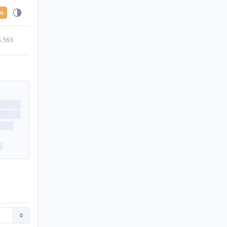
en
5.563