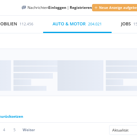
Nachrichten
Einloggen
|
Registrieren
Neue Anzeige aufgeb
OBILIEN
AUTO & MOTOR
JOBS
112.456
204.021
1
 zurücksetzen
4
5
Weiter