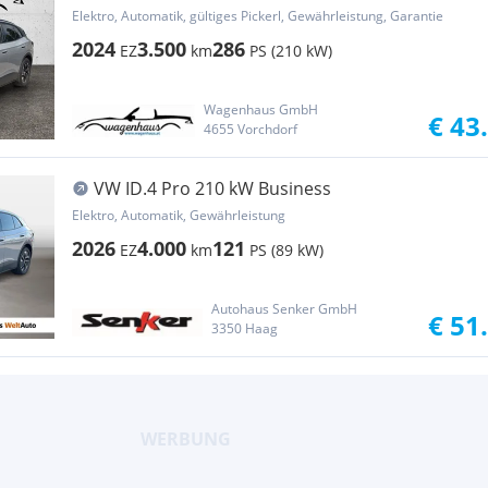
Neuwagenzu...
Elektro, Automatik, gültiges Pickerl, Gewährleistung, Garantie
2024
3.500
286
EZ
km
PS (210 kW)
Wagenhaus GmbH
€ 43
4655 Vorchdorf
VW ID.4 Pro 210 kW Business
Elektro, Automatik, Gewährleistung
2026
4.000
121
EZ
km
PS (89 kW)
Autohaus Senker GmbH
€ 51
3350 Haag