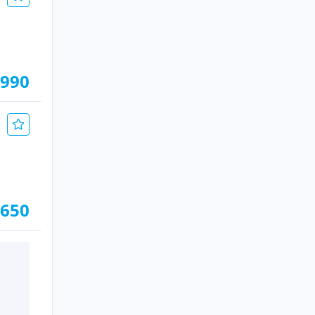
.990
.650