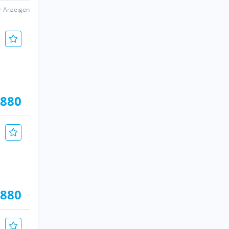
er Anzeigen
.880
.880