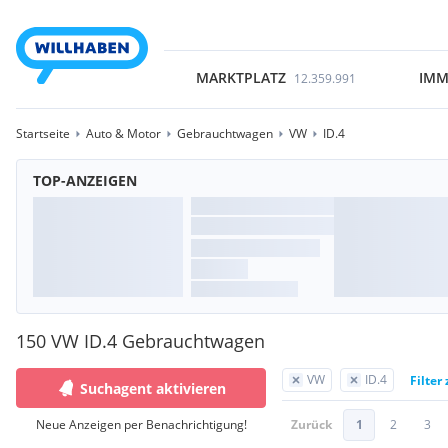
MARKTPLATZ
IMM
12.359.991
Startseite
Auto & Motor
Gebrauchtwagen
VW
ID.4
TOP-ANZEIGEN
150 VW ID.4 Gebrauchtwagen
VW
ID.4
Filter
Suchagent aktivieren
Neue Anzeigen per Benachrichtigung!
Zurück
1
2
3