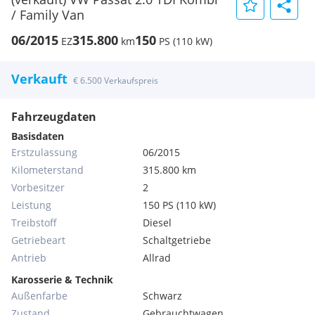
/ Family Van
06/2015
315.800
150
EZ
km
PS (110 kW)
Verkauft
€ 6.500 Verkaufspreis
Fahrzeugdaten
Basisdaten
Erstzulassung
06/2015
Kilometerstand
315.800 km
Vorbesitzer
2
Leistung
150 PS (110 kW)
Treibstoff
Diesel
Getriebeart
Schaltgetriebe
Antrieb
Allrad
Karosserie & Technik
Außenfarbe
Schwarz
Zustand
Gebrauchtwagen