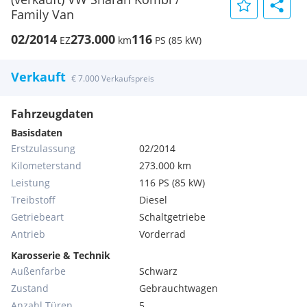
Family Van
02/2014
273.000
116
EZ
km
PS (85 kW)
Verkauft
€ 7.000 Verkaufspreis
Fahrzeugdaten
Basisdaten
Erstzulassung
02/2014
Kilometerstand
273.000 km
Leistung
116 PS (85 kW)
Treibstoff
Diesel
Getriebeart
Schaltgetriebe
Antrieb
Vorderrad
Karosserie & Technik
Außenfarbe
Schwarz
Zustand
Gebrauchtwagen
Anzahl Türen
5