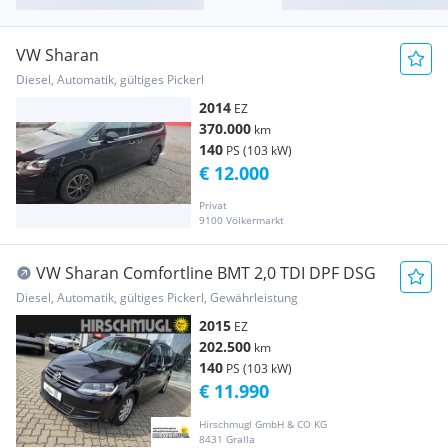
VW Sharan
Diesel, Automatik, gültiges Pickerl
2014
EZ
370.000
km
140
PS (103 kW)
€ 12.000
Privat
9100 Völkermarkt
VW Sharan Comfortline BMT 2,0 TDI DPF DSG
Diesel, Automatik, gültiges Pickerl, Gewährleistung
2015
EZ
202.500
km
140
PS (103 kW)
€ 11.990
Hirschmugl GmbH & CO KG
8431 Gralla