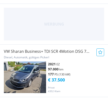
VW Sharan Business+ TDI SCR 4Motion DSG 7
Sitze
Diesel, Automatik, gültiges Pickerl
2021
EZ
97.000
km
177
PS (130 kW)
€ 37.500
Privat
4352 Klam