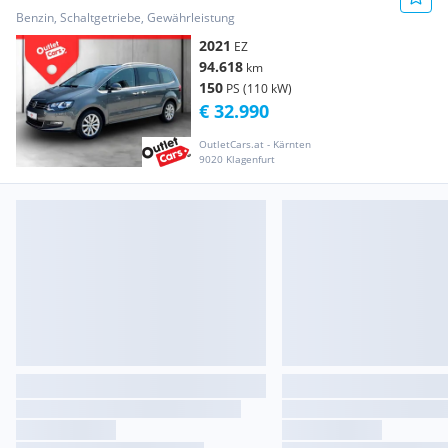
Alcant.
Benzin, Schaltgetriebe, Gewährleistung
2021
EZ
94.618
km
150
PS (110 kW)
€ 32.990
OutletCars.at - Kärnten
9020 Klagenfurt