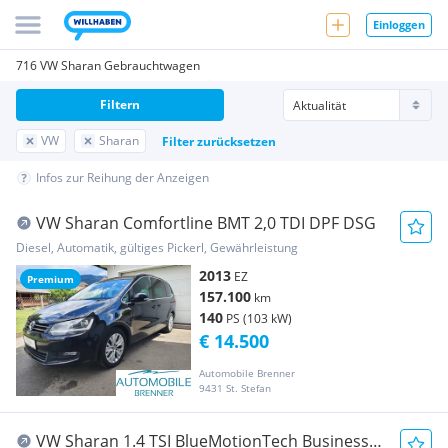
Einloggen
716 VW Sharan Gebrauchtwagen
Filtern
VW
Sharan
Filter zurücksetzen
Infos zur Reihung der Anzeigen
VW Sharan Comfortline BMT 2,0 TDI DPF DSG
Diesel, Automatik, gültiges Pickerl, Gewährleistung
2013
EZ
Premium
157.100
km
140
PS (103 kW)
€ 14.500
Automobile Brenner
9431 St. Stefan
VW Sharan 1.4 TSI BlueMotionTech Business+