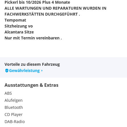
Pickerl bis 10/2026 Plus 4 Monate
ALLE WARTUNGEN UND REPARATUREN WURDEN IN
FACHWERKSTÄTTEN DURCHGEFÜHRT .
Tempomat
Sitzheizung vo
Alcantara Sitze
Nur mit Termin vereinbaren .
________________________________________________________
Das Fahrzeug befindet sich in einem guten Zustand .
Vorteile zu diesem Fahrzeug
Unterlagen für eine Finanzierung:
Gewährleistung
• Drei letzten Lohnzettel
• Meldezettel
Ausstattungen & Extras
• Lichtbildausweis
• Kontonummer
ABS
• Visum (falls nicht EU-Bürger)
Alufelgen
Sofortkredit/Finanzierung/Eintausch möglich. Bitte nehmen
Bluetooth
Sie für eine Finanzierung einen Einkommensnachweis mit.
CD Player
Irrtümer und Zwischenverkauf und Eingabefehler
vorbehalten.
DAB-Radio