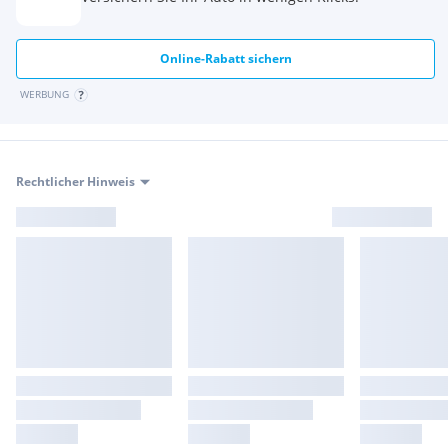
Kombi-Instrument
Leseleuchten (2 Stück) vorn
Scheibenbremsen vorn und hinten, vorn innenbelüftet
Online-Rabatt sichern
Staub- und Pollenfilter
Warnton und -leuchte für nicht angelegte Gurte vorn
WERBUNG
Ablagetaschen an den Rückseiten der Vordersitze
Chromeinfassung am Lichtdrehschalter
Klapptische an den Rückseiten der Vordersitze
Schubladen unter den Vordersitzen
Rechtlicher Hinweis
Steckdose 12V im Gepäckraum
Beifahrersitzlehne komplett umklappbar
Chromleisten an den Seitenfenstern
Gepäckraumauskleidung mit Ablagefunktion (rechts und
links)
Innenleuchte im Fußraum vorn
Kontrollleuchten und Service-Intervallanzeige
Seitenscheiben hinten und Heckscheibe abgedunkelt
Tire-Mobility-Set
Start-Stopp-System mit Bremsenergie-Rückgeiwinnung
Fahrlichtschaltung automatisch mit "Leaving home" und
manueller "Coming home"-Funktion
Lenksäule höhen- und längsverstellbar