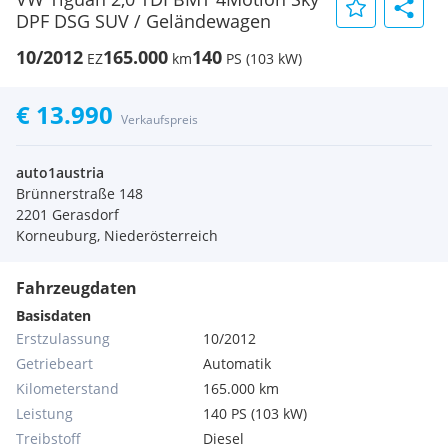
DPF DSG SUV / Geländewagen
10/2012
165.000
140
EZ
km
PS (103 kW)
€ 13.990
Verkaufspreis
auto1austria
Brünnerstraße 148
2201 Gerasdorf
Korneuburg, Niederösterreich
Fahrzeugdaten
Basisdaten
Erstzulassung
10/2012
Getriebeart
Automatik
Kilometerstand
165.000 km
Leistung
140 PS (103 kW)
Treibstoff
Diesel