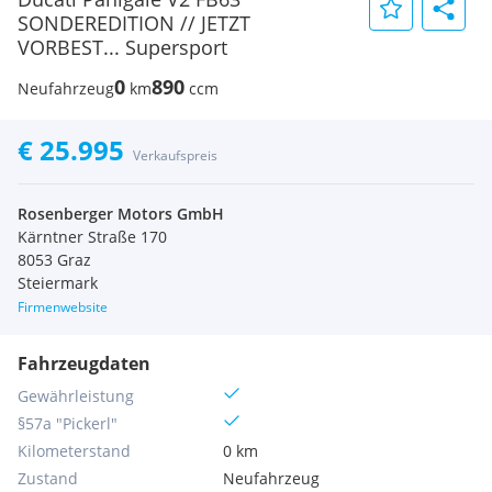
SONDEREDITION // JETZT
VORBEST... Supersport
0
890
Neufahrzeug
km
ccm
€ 25.995
Verkaufspreis
Rosenberger Motors GmbH
Kärntner Straße 170
8053 Graz
Steiermark
Firmenwebsite
Fahrzeugdaten
Gewährleistung
§57a "Pickerl"
Kilometerstand
0 km
Zustand
Neufahrzeug