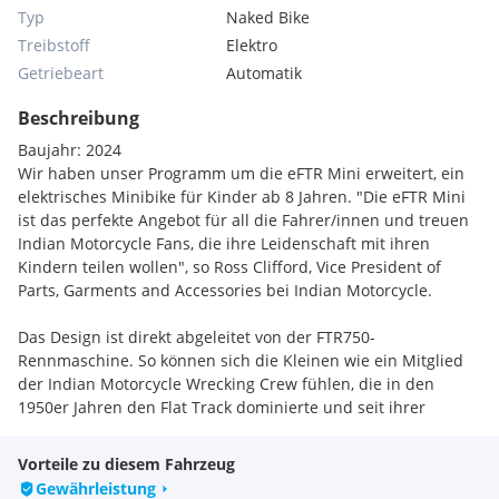
Typ
Naked Bike
Treibstoff
Elektro
Getriebeart
Automatik
Beschreibung
Baujahr: 2024
Wir haben unser Programm um die eFTR Mini erweitert, ein
elektrisches Minibike für Kinder ab 8 Jahren. "Die eFTR Mini
ist das perfekte Angebot für all die Fahrer/innen und treuen
Indian Motorcycle Fans, die ihre Leidenschaft mit ihren
Kindern teilen wollen", so Ross Clifford, Vice President of
Parts, Garments and Accessories bei Indian Motorcycle.
Das Design ist direkt abgeleitet von der FTR750-
Rennmaschine. So können sich die Kleinen wie ein Mitglied
der Indian Motorcycle Wrecking Crew fühlen, die in den
1950er Jahren den Flat Track dominierte und seit ihrer
Rückkehr in den Sport im Jahr 2017 jede Meisterschaft
gewonnen hat. Die eFTR Mini bietet einen hochwertigen,
Vorteile zu diesem Fahrzeug
langlebigen Stahlrohrrahmen, ausgelegt für ein
Gewährleistung