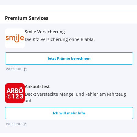
Fahrergewicht bis zu 63 kg. Die Sitzhöhe beträgt 468 mm,
zwei Fahrmodi ermöglichen es den Eltern, das Motorrad dem
fahrerischen Können ihrer Kinder anzupassen.
Premium Services
Die eFTR Mini ist mit einem zuverlässigen Elektroantrieb und
Smile Versicherung
leistungsstarker Hinterradbremse ausgestattet. Der 24-Volt-
Akku hat eine Laufzeit von bis zu 30 Minuten, je nach
Die Kfz-Versicherung ohne Blabla.
eingestelltem Modus erreicht das Motorrad eine
Geschwindigkeit von 16 km/h bis zu 22,5 km/h.
Extras:
Jetzt Prämie berechnen
Katalysator
WERBUNG
Ankaufstest
Deckt versteckte Mängel und Fehler am Fahrzeug
auf
Ich will mehr Info
WERBUNG