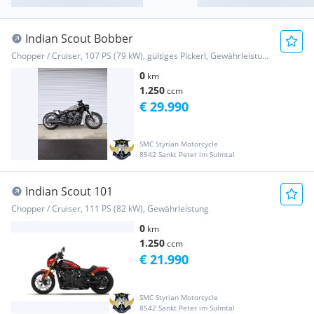
Indian Scout Bobber
Chopper / Cruiser, 107 PS (79 kW), gültiges Pickerl, Gewährleistung
0
km
1.250
ccm
€ 29.990
SMC Styrian Motorcycle
8542 Sankt Peter im Sulmtal
Indian Scout 101
Chopper / Cruiser, 111 PS (82 kW), Gewährleistung
0
km
1.250
ccm
€ 21.990
SMC Styrian Motorcycle
8542 Sankt Peter im Sulmtal