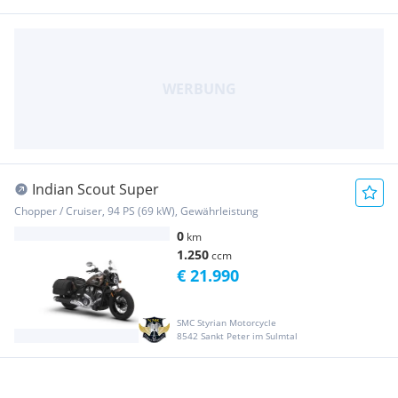
Indian Scout Super
Chopper / Cruiser, 94 PS (69 kW), Gewährleistung
0
km
1.250
ccm
€ 21.990
SMC Styrian Motorcycle
8542 Sankt Peter im Sulmtal