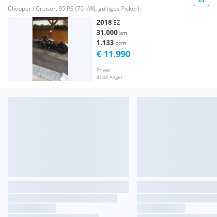
Chopper / Cruiser, 95 PS (70 kW), gültiges Pickerl
2018
EZ
31.000
km
1.133
ccm
€ 11.990
Privat
8184 Anger