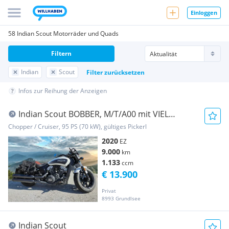
Einloggen
58 Indian Scout Motorräder und Quads
Filtern
Indian
Scout
Filter zurücksetzen
Infos zur Reihung der Anzeigen
Indian Scout BOBBER, M/T/A00 mit VIEL
ZUBEHÖR!!
Chopper / Cruiser, 95 PS (70 kW), gültiges Pickerl
2020
EZ
9.000
km
1.133
ccm
€ 13.900
Privat
8993 Grundlsee
Indian Scout