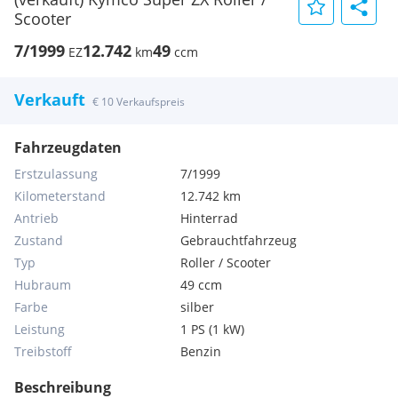
Scooter
7/1999
12.742
49
EZ
km
ccm
Verkauft
€ 10 Verkaufspreis
Fahrzeugdaten
Erstzulassung
7/1999
Kilometerstand
12.742 km
Antrieb
Hinterrad
Zustand
Gebrauchtfahrzeug
Typ
Roller / Scooter
Hubraum
49 ccm
Farbe
silber
Leistung
1 PS (1 kW)
Treibstoff
Benzin
Beschreibung