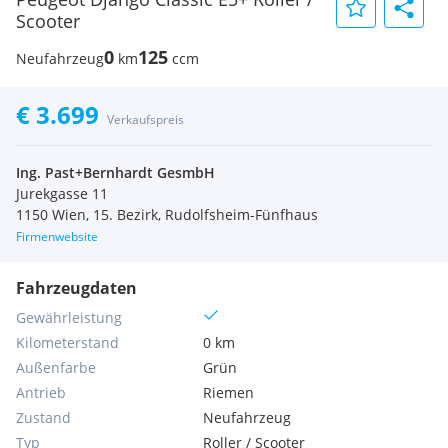
Scooter
0
125
Neufahrzeug
km
ccm
€ 3.699
Verkaufspreis
Ing. Past+Bernhardt GesmbH
Jurekgasse 11
1150 Wien, 15. Bezirk, Rudolfsheim-Fünfhaus
Firmenwebsite
Fahrzeugdaten
Gewährleistung
Kilometerstand
0 km
Außenfarbe
Grün
Antrieb
Riemen
Zustand
Neufahrzeug
Typ
Roller / Scooter