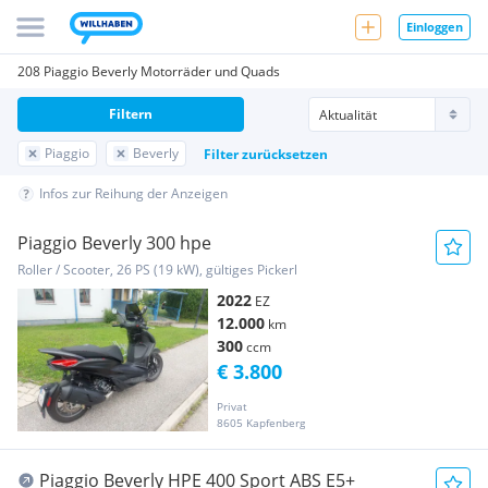
Einloggen
208 Piaggio Beverly Motorräder und Quads
Filtern
Piaggio
Beverly
Filter zurücksetzen
Infos zur Reihung der Anzeigen
Piaggio Beverly 300 hpe
Roller / Scooter, 26 PS (19 kW), gültiges Pickerl
2022
EZ
12.000
km
300
ccm
€ 3.800
Privat
8605 Kapfenberg
Piaggio Beverly HPE 400 Sport ABS E5+