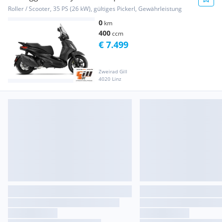
Roller / Scooter, 35 PS (26 kW), gültiges Pickerl, Gewährleistung
0
km
400
ccm
€ 7.499
Zweirad Gill
4020 Linz