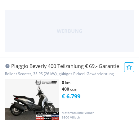
Piaggio Beverly 400 Teilzahlung € 69,- Garantie
Roller / Scooter, 35 PS (26 kW), gültiges Pickerl, Gewährleistung
0
km
400
ccm
€ 6.799
Motorradklinik Villach
9500 Villach