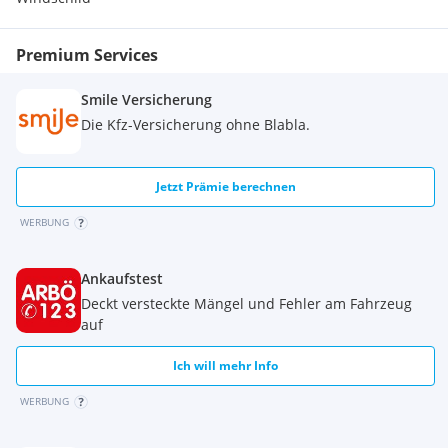
Windschild, LED-Scheinwerfer u. LED-Rücklicht,
Schaltautomat mit Blibber, Ride-By-Wire, Tempomat,
Traktionskontrolle,
Premium Services
Sturzbügel, TFT-Display, Fahrmodi, Reifendruck- u. -
Temperaturkontrolle,
Smile Versicherung
Hauptständer, Totwinkelassistent, Dashcam, Offroadmodus,
Die Kfz-Versicherung ohne Blabla.
...
Irrtümer, Tippfehler und Preisänderungen vorbehalten
Jetzt Prämie berechnen
WERBUNG
Ankaufstest
Deckt versteckte Mängel und Fehler am Fahrzeug
auf
Ich will mehr Info
WERBUNG