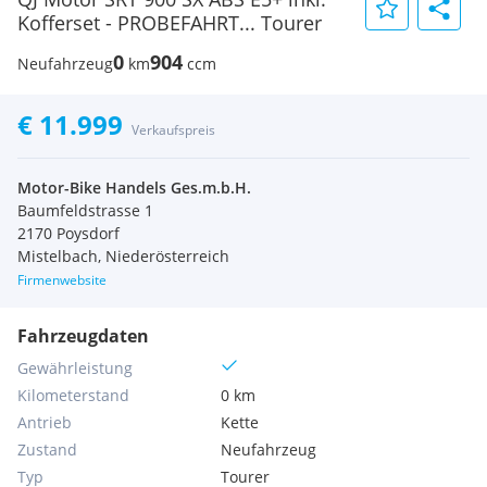
Kofferset - PROBEFAHRT... Tourer
0
904
Neufahrzeug
km
ccm
€ 11.999
Verkaufspreis
Motor-Bike Handels Ges.m.b.H.
Baumfeldstrasse 1
2170 Poysdorf
Mistelbach, Niederösterreich
Firmenwebsite
Fahrzeugdaten
Gewährleistung
Kilometerstand
0 km
Antrieb
Kette
Zustand
Neufahrzeug
Typ
Tourer