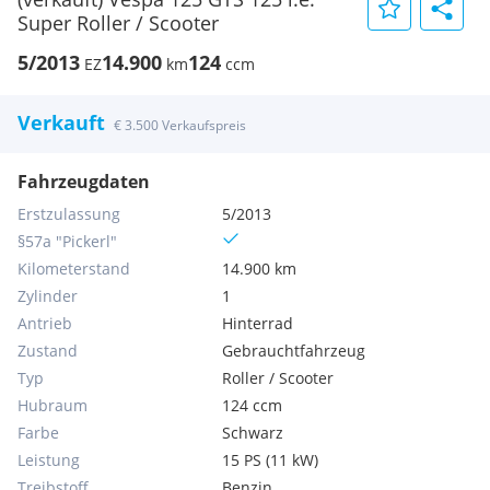
Super Roller / Scooter
5/2013
14.900
124
EZ
km
ccm
Verkauft
€ 3.500 Verkaufspreis
Fahrzeugdaten
Erstzulassung
5/2013
§57a "Pickerl"
Kilometerstand
14.900 km
Zylinder
1
Antrieb
Hinterrad
Zustand
Gebrauchtfahrzeug
Typ
Roller / Scooter
Hubraum
124 ccm
Farbe
Schwarz
Leistung
15 PS (11 kW)
Treibstoff
Benzin