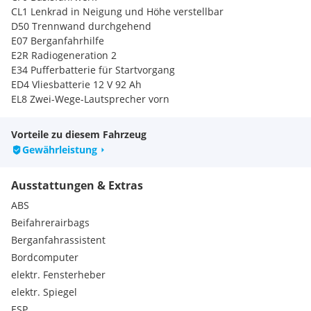
CL1 Lenkrad in Neigung und Höhe verstellbar
D50 Trennwand durchgehend
E07 Berganfahrhilfe
E2R Radiogeneration 2
E34 Pufferbatterie für Startvorgang
ED4 Vliesbatterie 12 V 92 Ah
EL8 Zwei-Wege-Lautsprecher vorn
EN6 Audio 10
F66 Abschließbares Handschuhfach
Vorteile zu diesem Fahrzeug
F68 Außenspiegel heizbar und elektrisch verstellbar
Gewährleistung
FKA Kastenwagen
FY7 Multi-Tasten Funkfernbedienung
Ausstattungen & Extras
GE1 6-Gang-Schaltgetriebe TSG 380
H16 Sitzheizung für Fahrer
ABS
H20 Wärmedämmendes Glas rundum
Beifahrerairbags
HH9 Halbautomatisch geregelte Klimaanlage Tempmatic
Berganfahrassistent
HZ0 Zuheizer elektrisch
Bordcomputer
IB6 Baureihe C447 Vito/V-Klasse
IG4 Standard
elektr. Fensterheber
IG5 Basic
elektr. Spiegel
IK0 Komplettfahrzeug
ESP