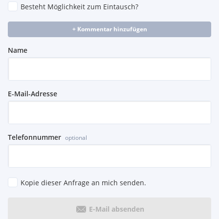
Besteht Möglichkeit zum Eintausch?
Verzurrösen klappbar
Verzurrpunkte in Seitenwand und Dachrahmen
Vliesbatterie 12 V 92 Ah
+ Kommentar hinzufügen
Vollverzinkte Karroserie
Wärmedämmendes Glas
Name
Windschutzscheibenantenne
Zulassung als LKW
Zwei Cupholder
Generator 14 V/200 A
E-Mail-Adresse
Telefonnummer
optional
Kopie dieser Anfrage an mich senden.
E-Mail absenden