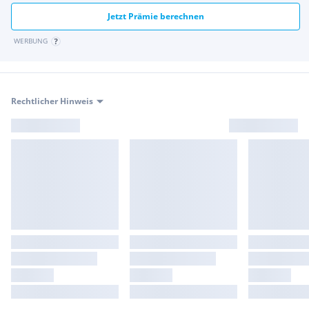
ZM0 Kastenwagen
Jetzt Prämie berechnen
WERBUNG
Besichtigung und Probefahrt nach Terminvereinbarung
möglich!
Serienausstattungen:
Dieselpartikelfilter
Rechtlicher Hinweis
Außentemperaturanzeige
Nebelschlussleuchte
Schaltpunktanzeige
Pollenfilter
3. Bremsleuchte
Seitenwind-Assistent
Bordwerkzeug
Innenbeleuchtung automatisch bei Fahrzeugentriegelung
Zuheizer elektrisch
Kommunikationsmodul (LTE) für digitale Dienste
Pannenmanagement
Scheibenbremsen an Vorder- und Hinterachse
Wartungsintervallanzeige "ASSYST"
12-V-Steckdose