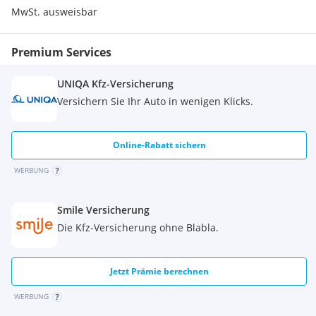
4. Ventil
MwSt. ausweisbar
Arbeitsscheinwerfer hinten
Arbeitsscheinwerfer vorn
Premium Services
Heizung
Vollkabine
Vollfreihub
UNIQA Kfz-Versicherung
CE Zertifikat
Versichern Sie Ihr Auto in wenigen Klicks.
Online-Rabatt sichern
WERBUNG
Smile Versicherung
Die Kfz-Versicherung ohne Blabla.
Jetzt Prämie berechnen
WERBUNG