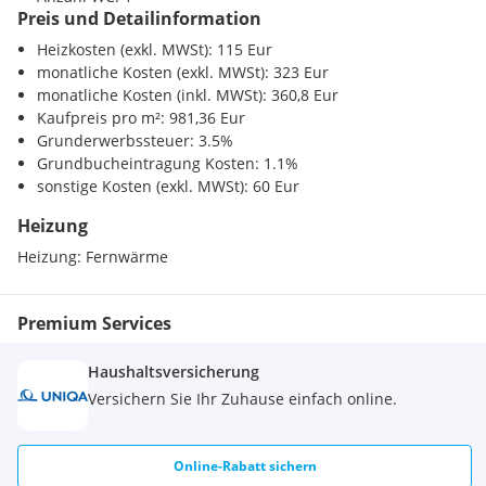
Beim angegebenen Kaufpreis handelt es sich um einen
Preis und Detailinformation
Supermarkt <500m
Richtpreis. Der tatsächliche Kaufpreis kann - abhängig von
Bäckerei <1000m
Heizkosten (exkl. MWSt): 115 Eur
der Nachfrage - über oder unter diesem Betrag liegen.
Einkaufszentrum <3500m
monatliche Kosten (exkl. MWSt): 323 Eur
monatliche Kosten (inkl. MWSt): 360,8 Eur
Der Immobilienmakler ist als Doppelmakler tätig.
Verkehr
Kaufpreis pro m²: 981,36 Eur
Bahnhof <1000m
Grunderwerbssteuer: 3.5%
Der Vermittler ist als Doppelmakler tätig.
Grundbucheintragung Kosten: 1.1%
Sonstige
sonstige Kosten (exkl. MWSt): 60 Eur
Bank <500m
Post <1000m
Heizung
Polizei <500m
Heizung:
Fernwärme
Premium Services
Haushaltsversicherung
Versichern Sie Ihr Zuhause einfach online.
Online-Rabatt sichern