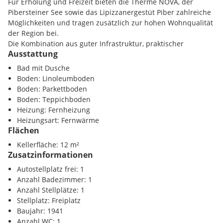
Für Erholung und Freizeit bieten die Therme NOVA, der
Dach, Fassade und Fenster wurden bereits saniert. Dadurch
Pibersteiner See sowie das Lipizzanergestüt Piber zahlreiche
wurden bereits wichtige Investitionen am Gebäude
Möglichkeiten und tragen zusätzlich zur hohen Wohnqualität
vorgenommen.
der Region bei.
Die Kombination aus guter Infrastruktur, praktischer
Da die Wohnung bereits leer steht, ist eine kurzfristige
Ausstattung
Verkehrsanbindung und einem attraktiven Kaufpreis macht
Übernahme bzw. ein sofortiger Bezug möglich.
diese Wohnung sowohl für Eigennutzer als auch für Anleger
Bad mit Dusche
besonders interessant.
Boden: Linoleumboden
Ihre Vorteile auf einen Blick:
Boden: Parkettboden
Infrastruktur / Entfernungen
Boden: Teppichboden
* ca. 59 m² Wohnfläche
Heizung: Fernheizung
* sofort beziehbar
Gesundheit
Heizungsart: Fernwärme
* 3 Zimmer
Arzt <500m
Flächen
* 2 Schlafzimmer
Apotheke <500m
* offener Wohn-/Ess-/Küchenbereich
Kellerfläche: 12 m²
Klinik <2500m
Zusatzinformationen
* Badezimmer mit Fenster, Dusche und WC
Krankenhaus <4500m
* Fernwärme
Autostellplatz frei: 1
* eigener Pkw-Stellplatz
Kinder / Schulen
Anzahl Badezimmer: 1
* ca. 12 m² großes Kellerabteil
Schule <500m
Anzahl Stellplätze: 1
* Dach, Fassade und Fenster bereits saniert
Kindergarten <500m
Stellplatz: Freiplatz
* ideal für Eigennutzer oder Anleger
Baujahr: 1941
Nahversorgung
Anzahl WC: 1