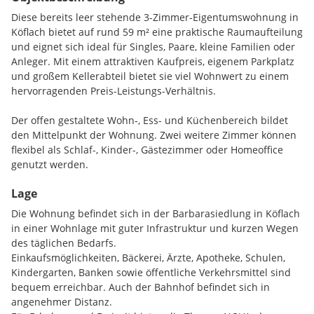
Diese bereits leer stehende 3-Zimmer-Eigentumswohnung in
Köflach bietet auf rund 59 m² eine praktische Raumaufteilung
und eignet sich ideal für Singles, Paare, kleine Familien oder
Anleger. Mit einem attraktiven Kaufpreis, eigenem Parkplatz
und großem Kellerabteil bietet sie viel Wohnwert zu einem
hervorragenden Preis-Leistungs-Verhältnis.
Der offen gestaltete Wohn-, Ess- und Küchenbereich bildet
den Mittelpunkt der Wohnung. Zwei weitere Zimmer können
flexibel als Schlaf-, Kinder-, Gästezimmer oder Homeoffice
genutzt werden.
Lage
Das Badezimmer verfügt über eine Dusche, WC und ein
Fenster. Beheizt wird die Wohnung komfortabel mittels
Die Wohnung befindet sich in der Barbarasiedlung in Köflach
Fernwärme.
in einer Wohnlage mit guter Infrastruktur und kurzen Wegen
des täglichen Bedarfs.
Ein eigener Pkw-Stellplatz sowie ein rund 12 m² großes
Einkaufsmöglichkeiten, Bäckerei, Ärzte, Apotheke, Schulen,
Kellerabteil sorgen für zusätzlichen Komfort und ausreichend
Kindergarten, Banken sowie öffentliche Verkehrsmittel sind
Stauraum.
bequem erreichbar. Auch der Bahnhof befindet sich in
angenehmer Distanz.
Ein wesentlicher Pluspunkt ist der Zustand des Wohnhauses: