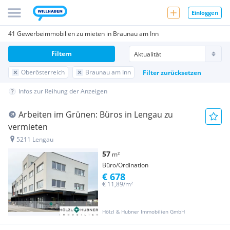
Einloggen
41 Gewerbeimmobilien zu mieten in Braunau am Inn
Filtern
Oberösterreich
Braunau am Inn
Filter zurücksetzen
Infos zur Reihung der Anzeigen
Arbeiten im Grünen: Büros in Lengau zu
vermieten
5211 Lengau
57
m²
Büro/Ordination
€ 678
€ 11,89/m²
Hölzl & Hubner Immobilien GmbH