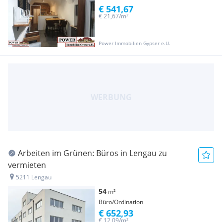
€ 541,67
€ 21,67/m²
Power Immobilien Gypser e.U.
Arbeiten im Grünen: Büros in Lengau zu
vermieten
5211 Lengau
54
m²
Büro/Ordination
€ 652,93
€ 12,09/m²