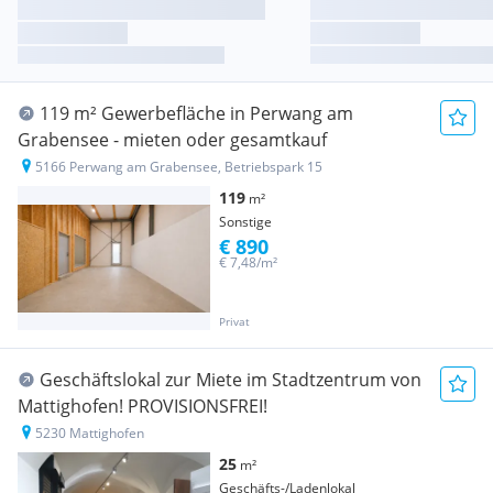
119 m² Gewerbefläche in Perwang am
Grabensee - mieten oder gesamtkauf
5166 Perwang am Grabensee, Betriebspark 15
119
m²
Sonstige
€ 890
€ 7,48/m²
Privat
Geschäftslokal zur Miete im Stadtzentrum von
Mattighofen! PROVISIONSFREI!
5230 Mattighofen
25
m²
Geschäfts-/Ladenlokal