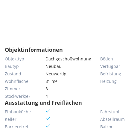
Objektinformationen
Objekttyp
Dachgeschoßwohnung
Böden
Bautyp
Neubau
Verfügbar
Zustand
Neuwertig
Befristung
Wohnfläche
81 m²
Heizung
Zimmer
3
Stockwerk(e)
4
Ausstattung und Freiflächen
Einbauküche
Fahrstuhl
Keller
Abstellraum
Barrierefrei
Balkon