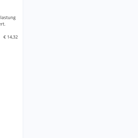
lastung
rt.
€ 14,32