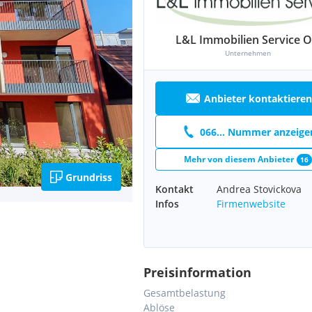
L&L Immobilien Service 
Unternehmen
Anbieter kontaktieren
066... Nummer anzeige
Mehr von diesem Anbieter
16
Grundriss
Kontakt
Andrea Stovickova
Infos
Firmenwebsite
Preisinformation
Gesamtbelastung
Ablöse