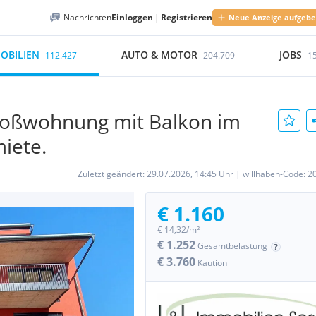
Nachrichten
Einloggen
|
Registrieren
Neue Anzeige aufgeb
OBILIEN
AUTO & MOTOR
JOBS
112.427
204.709
1
oßwohnung mit Balkon im
iete.
Zuletzt geändert:
29.07.2026, 14:45 Uhr
|
willhaben-Code:
2
€ 1.160
€ 14,32/m²
€ 1.252
Gesamtbelastung
€ 3.760
Kaution