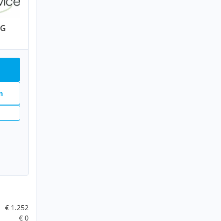
OG
n
€ 1.252
€ 0