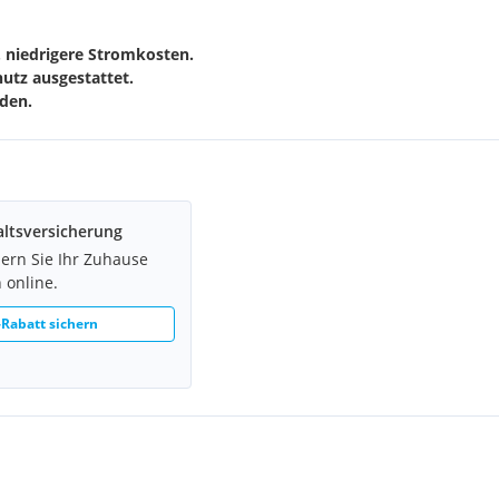
 niedrigere Stromkosten.
utz ausgestattet.
nden.
ltsversicherung
hern Sie Ihr Zuhause
 online.
Rabatt sichern