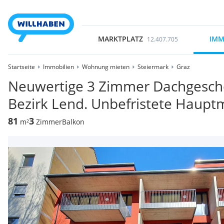
MARKTPLATZ
IMM
12.407.705
Startseite
Immobilien
Wohnung mieten
Steiermark
Graz
Neuwertige 3 Zimmer Dachgesch
Bezirk Lend. Unbefristete Hauptm
81
3
m²
Zimmer
Balkon