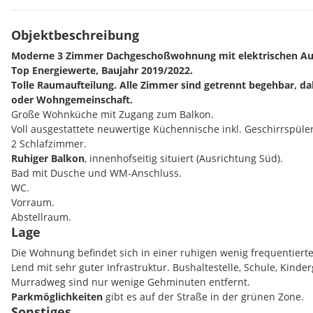
Objektbeschreibung
Moderne 3 Zimmer Dachgeschoßwohnung mit elektrischen A
Top Energiewerte, Baujahr 2019/2022.
Tolle Raumaufteilung. Alle Zimmer sind getrennt begehbar, dah
oder Wohngemeinschaft.
Große Wohnküche mit Zugang zum Balkon.
Voll ausgestattete neuwertige Küchennische inkl. Geschirrspüler
2 Schlafzimmer.
Ruhiger Balkon
, innenhofseitig situiert (Ausrichtung Süd).
Bad mit Dusche und WM-Anschluss.
WC.
Vorraum.
Abstellraum.
Lage
LIFT.
Kellerabteil.
Die Wohnung befindet sich in einer ruhigen wenig frequentier
Fahrradabstellraum.
Lend mit sehr guter Infrastruktur. Bushaltestelle, Schule, Kinde
Überdachter Fahrradabstellplatz im Innenhof.
Murradweg sind nur wenige Gehminuten entfernt.
Grüner ruhiger Innenhofgarten.
Parkmöglichkeiten
gibt es auf der Straße in der grünen Zone.
Sonstiges