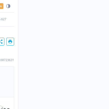
en
5.627
038723631