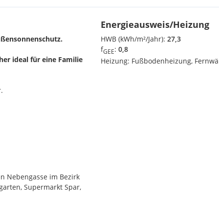
Energieausweis/Heizung
ußensonnenschutz.
HWB (kWh/m²/Jahr):
27,3
f
:
0,8
GEE
er ideal für eine Familie
Heizung:
Fußbodenheizung, Fernw
.
ten Nebengasse im Bezirk
rgarten, Supermarkt Spar,