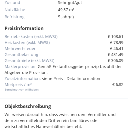
Zustand
Sehr gut/gut
Nutzfläche
49,37 m²
Befristung
5 Jahr(e)
Preisinformation
Betriebskosten (exkl. MWSt)
€ 108,61
Heizkosten (exkl. MWSt)
€ 78,99
Mehrwertsteuer
€ 46,41
Gesamtbelastung
€ 431,49
Gesamtmiete (exkl. MWSt)
€ 306,09
Maklerprovision:
Gemäß Erstauftraggeberprinzip bezahlt der
Abgeber die Provision.
Zusatzinformation:
siehe Preis - Detailinformation
Mietpreis / m²
€ 6,82
Berechnet von willhaben
Objektbeschreibung
Wir weisen darauf hin, dass zwischen dem Vermittler und
dem zu vermittelnden Dritten ein familiäres oder
wirtschaftliches Naheverhältnis besteht.