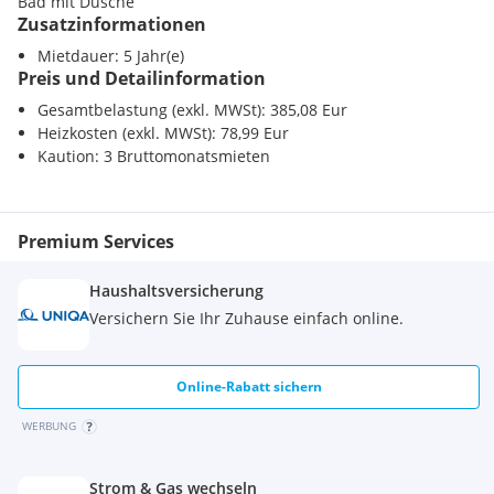
Bad mit Dusche
Apotheke <1000m
Zusatzinformationen
Krankenhaus <1500m
Mietdauer: 5 Jahr(e)
Preis und Detailinformation
Kinder / Schulen
Schule <500m
Gesamtbelastung (exkl. MWSt): 385,08 Eur
Kindergarten <1000m
Heizkosten (exkl. MWSt): 78,99 Eur
Universität <2000m
Kaution: 3 Bruttomonatsmieten
Höhere Schule <2000m
Nahversorgung
Premium Services
Supermarkt <1000m
Bäckerei <2000m
Haushaltsversicherung
Einkaufszentrum <2500m
Versichern Sie Ihr Zuhause einfach online.
Verkehr
Autobahnanschluss <3000m
Bahnhof <2500m
Online-Rabatt sichern
Flughafen <8000m
WERBUNG
Sonstige
Bank <2500m
Strom & Gas wechseln