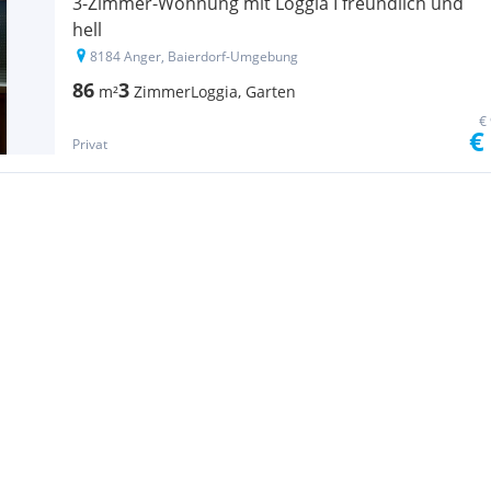
3-Zimmer-Wohnung mit Loggia I freundlich und
hell
8184 Anger, Baierdorf-Umgebung
86
3
m²
Zimmer
Loggia, Garten
€
€
Privat