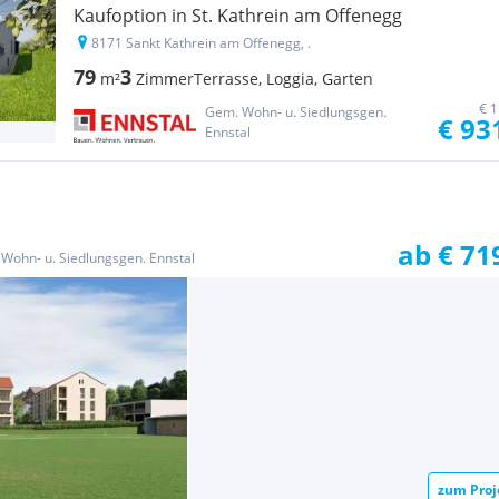
Kaufoption in St. Kathrein am Offenegg
8171 Sankt Kathrein am Offenegg, .
79
3
m²
Zimmer
Terrasse, Loggia, Garten
€ 1
Gem. Wohn- u. Siedlungsgen.
€ 93
Ennstal
ab € 71
Wohn- u. Siedlungsgen. Ennstal
zum Proj