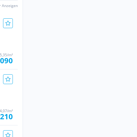
er Anzeigen
5,35/m²
.090
4,07/m²
.210