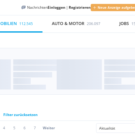
Nachrichten
Einloggen
|
Registrieren
Neue Anzeige aufgeb
OBILIEN
AUTO & MOTOR
JOBS
112.545
206.097
1
Filter zurücksetzen
4
5
6
7
Weiter