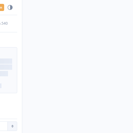
en
5.540