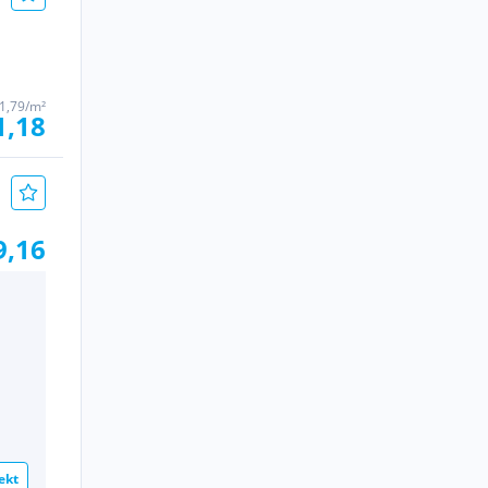
1,79/m²
1,18
9,16
ekt