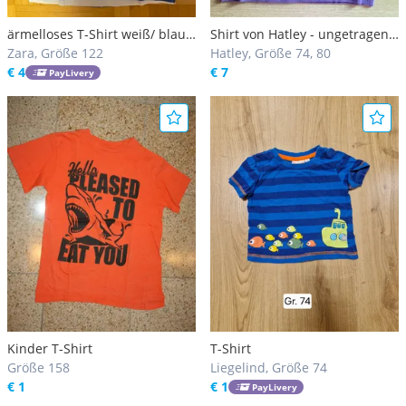
ärmelloses T-Shirt weiß/ blau
Shirt von Hatley - ungetragen-
gestreift Größe 128
Zara, Größe 122
6-9 Monate
Hatley, Größe 74, 80
€ 4
€ 7
PayLivery
Kinder T-Shirt
T-Shirt
Größe 158
Liegelind, Größe 74
€ 1
€ 1
PayLivery