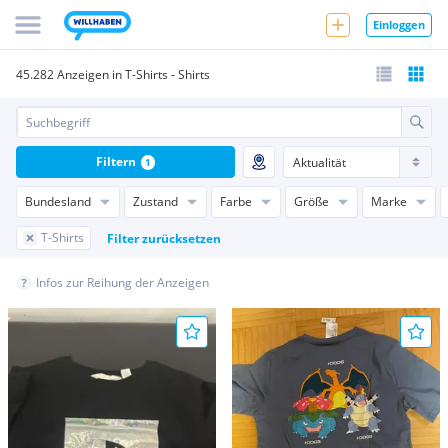
Einloggen
45.282 Anzeigen in T-Shirts - Shirts
Filtern
1
Bundesland
Zustand
Farbe
Größe
Marke
T-Shirts
Filter zurücksetzen
Infos zur Reihung der Anzeigen