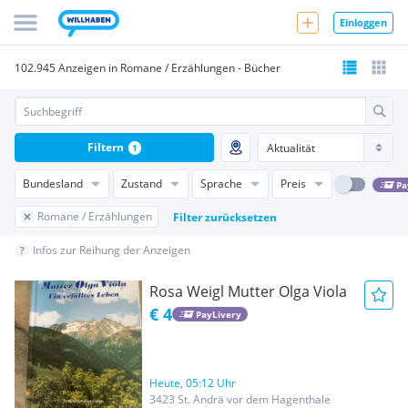
Einloggen
102.945 Anzeigen in Romane / Erzählungen - Bücher
Filtern
1
Bundesland
Zustand
Sprache
Preis
Pa
Romane / Erzählungen
Filter zurücksetzen
Infos zur Reihung der Anzeigen
Rosa Weigl Mutter Olga Viola
€ 4
PayLivery
Heute, 05:12 Uhr
3423 St. Andrä vor dem Hagenthale