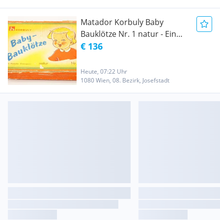
Matador Korbuly Baby
Bauklötze Nr. 1 natur - Ein
Matador Erzeugnis - Holz
€ 136
Baustein Bausteine Bauklotz
Baustein
Heute, 07:22 Uhr
1080 Wien, 08. Bezirk, Josefstadt