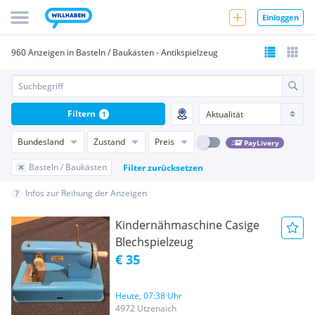
Einloggen
960 Anzeigen in Basteln / Baukästen - Antikspielzeug
Filtern
1
Bundesland
Zustand
Preis
PayLivery
Basteln / Baukästen
Filter zurücksetzen
Infos zur Reihung der Anzeigen
Kindernähmaschine Casige
Blechspielzeug
€ 35
Heute, 07:38 Uhr
4972 Utzenaich