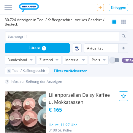
Einloggen
30.724 Anzeigen in Tee- / Kaffeegeschirr - Antikes Geschirr /
Besteck
Filtern
1
Bundesland
Zustand
Material
Preis
Pa
Tee- / Kaffeegeschirr
Filter zurücksetzen
Infos zur Reihung der Anzeigen
Lilienporzellan Daisy Kaffee
u. Mokkatassen
€ 165
Heute, 11:27 Uhr
3100 St. Pölten