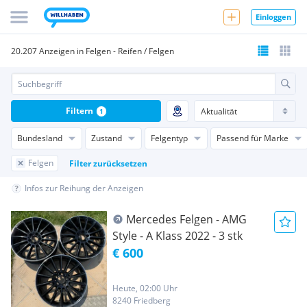
Einloggen
20.207 Anzeigen in Felgen - Reifen / Felgen
Filtern
1
Bundesland
Zustand
Felgentyp
Passend für Marke
Felgen
Filter zurücksetzen
Infos zur Reihung der Anzeigen
Mercedes Felgen - AMG
Style - A Klass 2022 - 3 stk
€ 600
Heute, 02:00 Uhr
8240 Friedberg