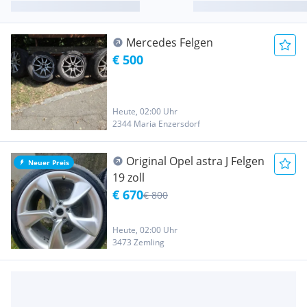
Mercedes Felgen
€ 500
Heute, 02:00 Uhr
2344 Maria Enzersdorf
Original Opel astra J Felgen
Neuer Preis
19 zoll
€ 670
€ 800
Heute, 02:00 Uhr
3473 Zemling