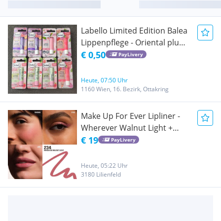
Labello Limited Edition Balea
Lippenpflege - Oriental plum
| Rosé | Very Cherry |
€ 0,50
PayLivery
Strawberry Matcha
Heute, 07:50 Uhr
1160 Wien, 16. Bezirk, Ottakring
Make Up For Ever Lipliner -
Wherever Walnut Light +
Geschenk
€ 19
PayLivery
Heute, 05:22 Uhr
3180 Lilienfeld