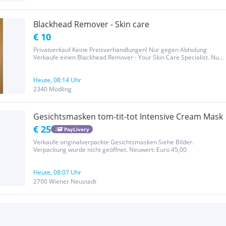
Blackhead Remover - Skin care
€ 10
Privatverkauf Keine Preisverhandlungen! Nur gegen Abholung
Verkaufe einen Blackhead Remover - Your Skin Care Specialist. Nur
2x benutzt und in bestem Zustand. Lieferumfang: 1 Blackhead
Remover + komplette Originalverpackung
Heute, 08:14 Uhr
2340 Mödling
Gesichtsmasken tom-tit-tot Intensive Cream Mask
€ 25
PayLivery
Verkaufe originalverpackte Gesichtsmasken Siehe Bilder.
Verpackung wurde nicht geöffnet. Neuwert: Euro 45,00
Heute, 08:07 Uhr
2700 Wiener Neustadt