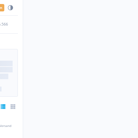
en
5.566
 Versand