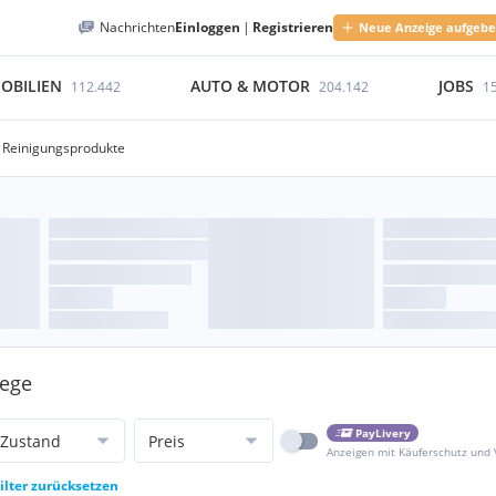
Nachrichten
Einloggen
|
Registrieren
Neue Anzeige aufgeb
OBILIEN
AUTO & MOTOR
JOBS
112.442
204.142
1
Reinigungsprodukte
lege
PayLivery
Zustand
Preis
Anzeigen mit Käuferschutz und
ilter zurücksetzen