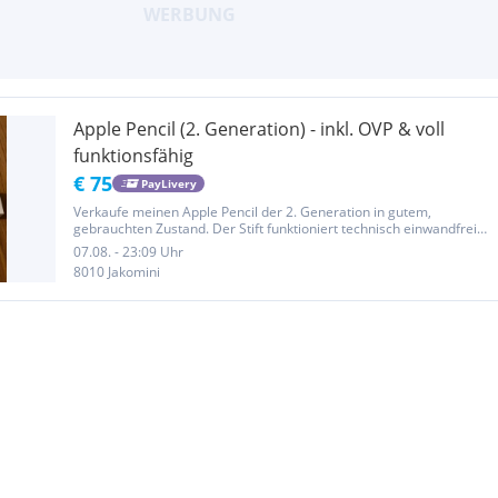
Apple Pencil (2. Generation) - inkl. OVP & voll
funktionsfähig
€ 75
PayLivery
Verkaufe meinen Apple Pencil der 2. Generation in gutem,
gebrauchten Zustand. Der Stift funktioniert technisch einwandfrei
und lässt sich problemlos magnetisch am iPad koppeln und laden.
07.08. - 23:09 Uhr
Optisch hat er leichte, minimale Gebrauchsspuren (siehe Fotos),
8010 Jakomini
die...