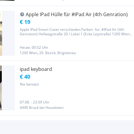
Apple IPad Hülle für #IPad Air (4th Genration)
€ 19
Apple IPad Smart Cover verschieden Farben für: #IPad Air (4th
Genration) Hellwagstraße 20 / Lokal 1 (Ecke Leystraße) 1200 Wien
Österreich Öffnungszeiten: Montag–Donnerstag: 11:00–19:30 Uhr
Freitag: 14:00–19:30 Uhr Samstag: 11:00–19:00 Uhr
Heute, 00:52 Uhr
1200 Wien, 20. Bezirk, Brigittenau
ipad keyboard
€ 40
Nie benützt
07.08. - 23:39 Uhr
4490 Bruck bei Hausleiten