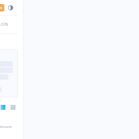
en
5.576
 Versand