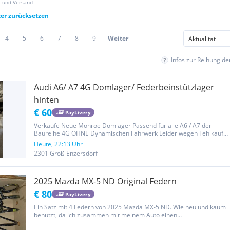
z und Versand
ter zurücksetzen
4
5
6
7
8
9
Weiter
Infos zur Reihung d
Audi A6/ A7 4G Domlager/ Federbeinstützlager
hinten
€ 60
PayLivery
Verkaufe Neue Monroe Domlager Passend für alle A6 / A7 der
Baureihe 4G OHNE Dynamischen Fahrwerk Leider wegen Fehlkauf
abzugeben!
Heute, 22:13 Uhr
2301 Groß-Enzersdorf
2025 Mazda MX-5 ND Original Federn
€ 80
PayLivery
Ein Satz mit 4 Federn von 2025 Mazda MX-5 ND. Wie neu und kaum
benutzt, da ich zusammen mit meinem Auto einen
Tieferlegungssatz bestellt habe.