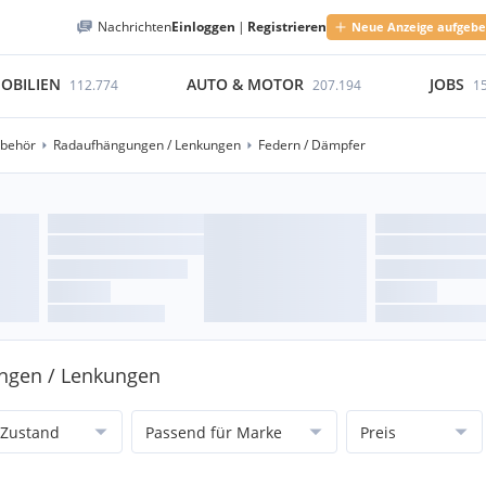
Nachrichten
Einloggen
|
Registrieren
Neue Anzeige aufgeb
OBILIEN
AUTO & MOTOR
JOBS
112.774
207.194
1
ubehör
Radaufhängungen / Lenkungen
Federn / Dämpfer
ungen / Lenkungen
Zustand
Passend für Marke
Preis