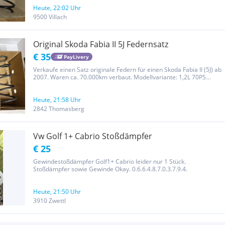
Heute, 22:02 Uhr
9500 Villach
Original Skoda Fabia II 5J Federnsatz
€ 35
PayLivery
Verkaufe einen Satz originale Federn für einen Skoda Fabia II (5J) ab
2007. Waren ca. 70.000km verbaut. Modellvariante: 1,2L 70PS
Passend auch bei Seat Ibiza VW Polo Gewährleistung
ausgeschlossen
Heute, 21:58 Uhr
2842 Thomasberg
Vw Golf 1+ Cabrio Stoßdämpfer
€ 25
Gewindestoßdämpfer Golf1+ Cabrio leider nur 1 Stück.
Stoßdämpfer sowie Gewinde Okay. 0.6.6.4.8.7.0.3.7.9.4.
Heute, 21:50 Uhr
3910 Zwettl