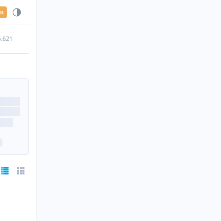
en
5.621