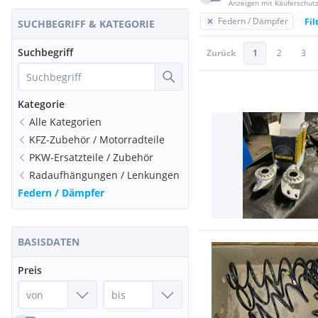
Anzeigen mit Käuferschut
Federn / Dämpfer
Fil
SUCHBEGRIFF & KATEGORIE
Suchbegriff
Zurück
1
2
3
Kategorie
Alle Kategorien
KFZ-Zubehör / Motorradteile
PKW-Ersatzteile / Zubehör
Radaufhängungen / Lenkungen
Federn / Dämpfer
BASISDATEN
Preis