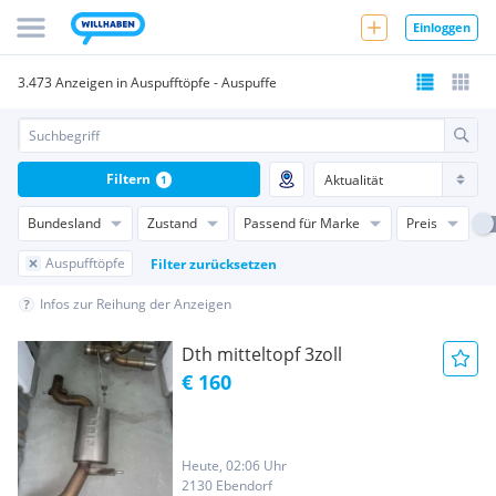
Einloggen
3.473 Anzeigen in Auspufftöpfe - Auspuffe
Filtern
1
Bundesland
Zustand
Passend für Marke
Preis
Auspufftöpfe
Filter zurücksetzen
Infos zur Reihung der Anzeigen
Dth mitteltopf 3zoll
€ 160
Heute, 02:06 Uhr
2130 Ebendorf