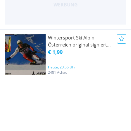
Wintersport Ski Alpin
Österreich original signiert
Hans Knauss
€ 1,99
Heute, 20:56 Uhr
2481 Achau