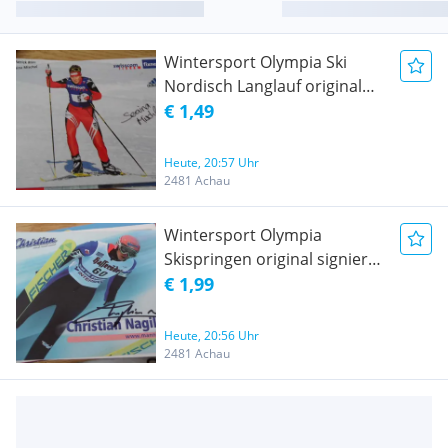
Wintersport Olympia Ski
Nordisch Langlauf original
signiert Schweiz
€ 1,49
Heute, 20:57 Uhr
2481 Achau
Wintersport Olympia
Skispringen original signiert
Österreich
€ 1,99
Heute, 20:56 Uhr
2481 Achau