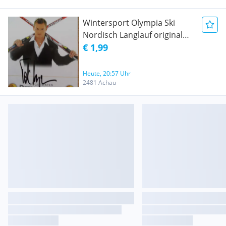
Wintersport Olympia Ski
Nordisch Langlauf original
signiert Deutschland Tobias
€ 1,99
Angerer
Heute, 20:57 Uhr
2481 Achau