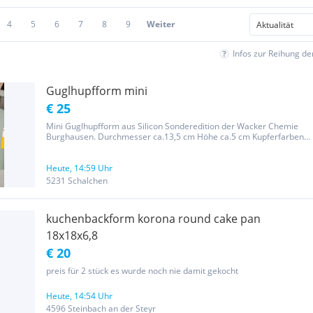
4
5
6
7
8
9
Weiter
Infos zur Reihung d
Guglhupfform mini
€ 25
Mini Guglhupfform aus Silicon Sonderedition der Wacker Chemie
Burghausen. Durchmesser ca.13,5 cm Höhe ca.5 cm Kupferfarben .
Original verpackt Nur für Foto ausgepackt
Heute, 14:59 Uhr
5231 Schalchen
kuchenbackform korona round cake pan
18x18x6,8
€ 20
preis für 2 stück es wurde noch nie damit gekocht
Heute, 14:54 Uhr
4596 Steinbach an der Steyr