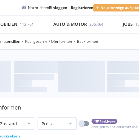
Nachrichten
Einloggen
|
Registrieren
Neue Anzeige aufgeb
OBILIEN
AUTO & MOTOR
JOBS
112.701
206.464
1
 -utensilien
Kochgeschirr / Ofenformen
Backformen
enformen
PayLivery
Zustand
Preis
Anzeigen mit Käuferschutz und
urücksetzen