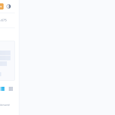
en
5.675
 Versand