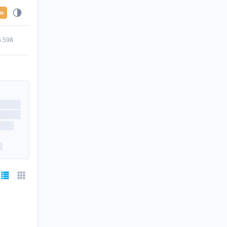
en
5.598