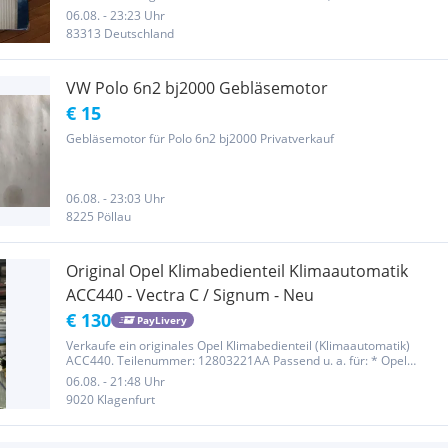
ungebrauchter Bosch Innenraumfilter R 2598 mit Kohlefilter
06.08. - 23:23 Uhr
abgegeben. Dieses ist für verschiedene FORD und VOLVO
83313 Deutschland
Fahrzeuge kompatibel....
VW Polo 6n2 bj2000 Gebläsemotor
€ 15
Gebläsemotor für Polo 6n2 bj2000 Privatverkauf
06.08. - 23:03 Uhr
8225 Pöllau
Original Opel Klimabedienteil Klimaautomatik
ACC440 - Vectra C / Signum - Neu
€ 130
PayLivery
Verkaufe ein originales Opel Klimabedienteil (Klimaautomatik)
ACC440. Teilenummer: 12803221AA Passend u. a. für: * Opel
Vectra C (2002–2008) * Opel Signum (2003–2008) Bitte die
06.08. - 21:48 Uhr
Teilenummer vor dem Kauf mit Ihrem Fahrzeug vergleichen.
9020 Klagenfurt
Zustand: * Neu,...