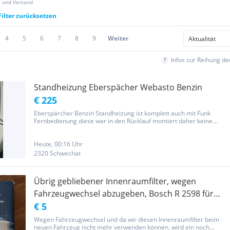
z und Versand
Filter zurücksetzen
4
5
6
7
8
9
Weiter
Infos zur Reihung d
Standheizung Eberspächer Webasto Benzin
€ 225
Eberspärcher Benzin Standheizung ist komplett auch mit Funk
Fernbedienung diese war in den Rücklauf montiert daher keine
Tankentnahme Pumpe kann aber umgebaut werden hat bis zum
Ausbau funktioniert für Benzinfahrzeuge war in einem Audi 80 V6
verbaut...
Heute, 00:16 Uhr
2320 Schwechat
Übrig gebliebener Innenraumfilter, wegen
Fahrzeugwechsel abzugeben, Bosch R 2598 für
Ford und Volvo Modelle
€ 5
Wegen Fahrzeugwechsel und da wir diesen Innenraumfilter beim
neuen Fahrzeug nicht mehr verwenden können, wird ein noch