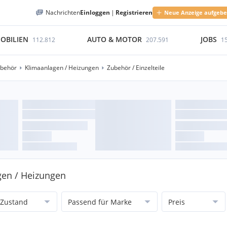
Nachrichten
Einloggen
|
Registrieren
Neue Anzeige aufgeb
OBILIEN
AUTO & MOTOR
JOBS
112.812
207.591
1
ubehör
Klimaanlagen / Heizungen
Zubehör / Einzelteile
agen / Heizungen
Zustand
Passend für Marke
Preis