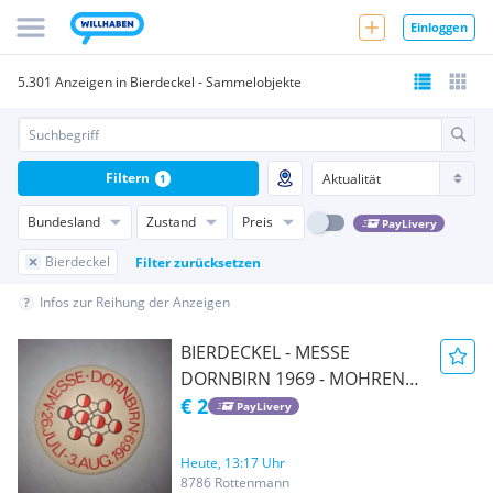
Einloggen
5.301 Anzeigen in Bierdeckel - Sammelobjekte
Filtern
1
Bundesland
Zustand
Preis
PayLivery
Bierdeckel
Filter zurücksetzen
Infos zur Reihung der Anzeigen
BIERDECKEL - MESSE
DORNBIRN 1969 - MOHREN
BRÄU
€ 2
PayLivery
Heute, 13:17 Uhr
8786 Rottenmann