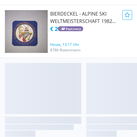
BIERDECKEL - ALPINE SKI
WELTMEISTERSCHAFT 1982
SCHLADMING/ HAUS
€ 2
PayLivery
Heute, 13:17 Uhr
8786 Rottenmann