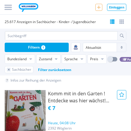
Einloggen
25.617 Anzeigen in Sachbücher - Kinder- / Jugendbücher
Filtern
1
Bundesland
Zustand
Sprache
Preis
Pa
Sachbücher
Filter zurücksetzen
Infos zur Reihung der Anzeigen
Komm mit in den Garten !
Entdecke was hier wächst!
(Erlebe deine Welt)
€ 7
Heute, 04:08 Uhr
2392 Wöglerin