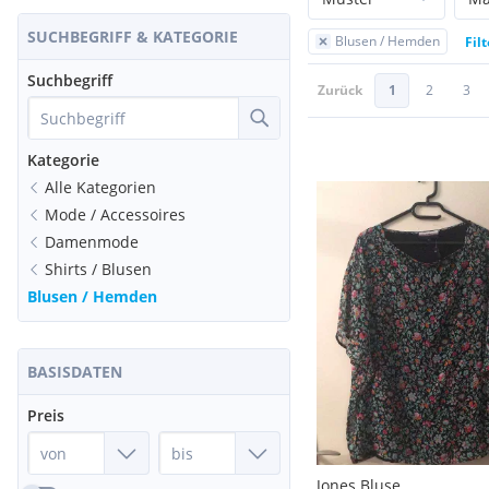
SUCHBEGRIFF & KATEGORIE
Blusen / Hemden
Fil
Suchbegriff
Zurück
1
2
3
Kategorie
Alle Kategorien
Mode / Accessoires
Damenmode
Shirts / Blusen
Blusen / Hemden
BASISDATEN
Preis
Jones Bluse