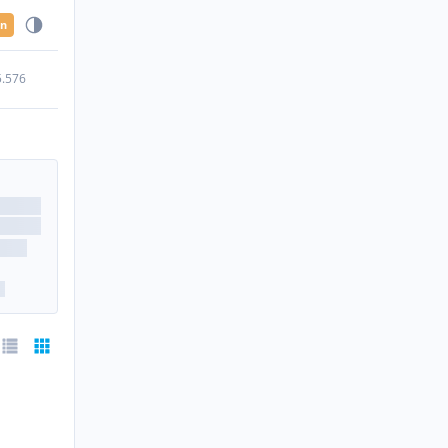
en
5.576