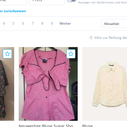
Anzeigen mit Käuferschutz und Ver
ter zurücksetzen
4
5
6
7
8
9
Weiter
Infos zur Reihung d
Neuwertige Bluse Sugar Shock
Bluse