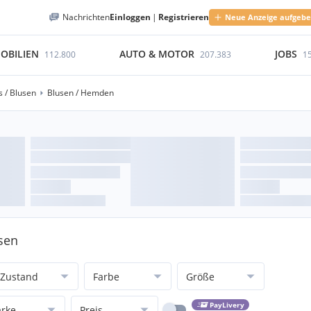
Nachrichten
Einloggen
|
Registrieren
Neue Anzeige aufgeb
OBILIEN
AUTO & MOTOR
JOBS
112.800
207.383
1
 / Blusen
Blusen / Hemden
usen
Zustand
Farbe
Größe
PayLivery
rke
Preis