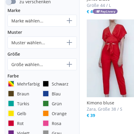
zu verschenken
Größe 44 / L
Marke
€ 4
PayLivery
Marke wählen...
Muster
Muster wählen...
Größe
Größe wählen...
Farbe
Mehrfarbig
Schwarz
Braun
Blau
Kimono bluse
Türkis
Grün
Zara, Größe 38 / S
Gelb
Orange
€ 39
Rot
Rosa
Violett
Grau