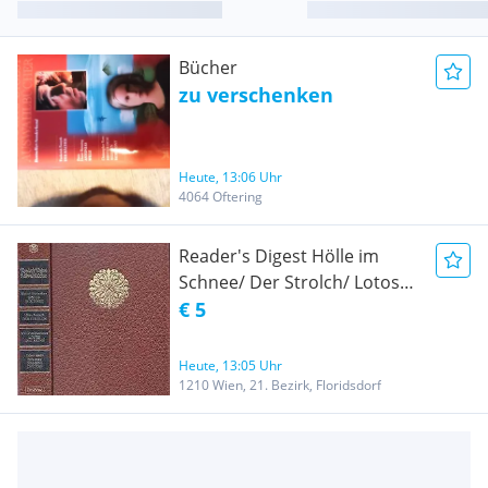
Bücher
zu verschenken
Heute, 13:06 Uhr
4064 Oftering
Reader's Digest Hölle im
Schnee/ Der Strolch/ Lotos
und Asche/ Ein Ort namens
€ 5
Chicken
Heute, 13:05 Uhr
1210 Wien, 21. Bezirk, Floridsdorf