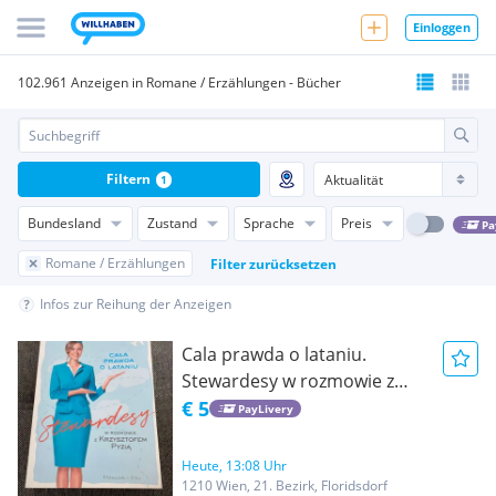
Einloggen
102.961 Anzeigen in Romane / Erzählungen - Bücher
Filtern
1
Bundesland
Zustand
Sprache
Preis
Pa
Romane / Erzählungen
Filter zurücksetzen
Infos zur Reihung der Anzeigen
Cala prawda o lataniu.
Stewardesy w rozmowie z
Krzysztofem Pyzia/ auf
€ 5
PayLivery
polnisch / po polsku
Heute, 13:08 Uhr
1210 Wien, 21. Bezirk, Floridsdorf