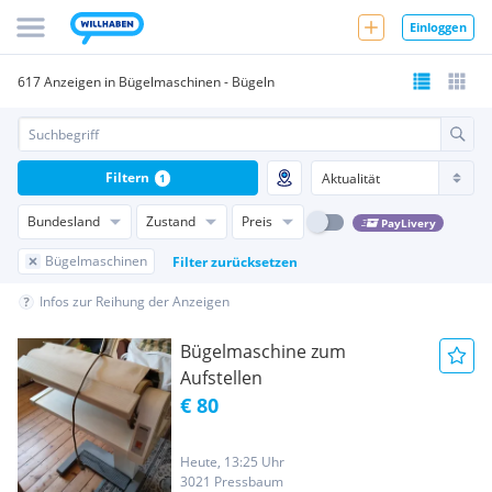
Einloggen
617 Anzeigen in Bügelmaschinen - Bügeln
Filtern
1
Bundesland
Zustand
Preis
PayLivery
Bügelmaschinen
Filter zurücksetzen
Infos zur Reihung der Anzeigen
Bügelmaschine zum
Aufstellen
€ 80
Heute, 13:25 Uhr
3021 Pressbaum