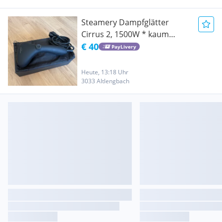
Steamery Dampfglätter
Cirrus 2, 1500W * kaum
verwendet
€ 40
PayLivery
Heute, 13:18 Uhr
3033 Altlengbach