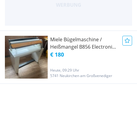
Miele Bügelmaschine /
Heißmangel B856 Electronic -
funktionsfähig
€ 180
Heute, 09:29 Uhr
5741 Neukirchen am Großvenediger