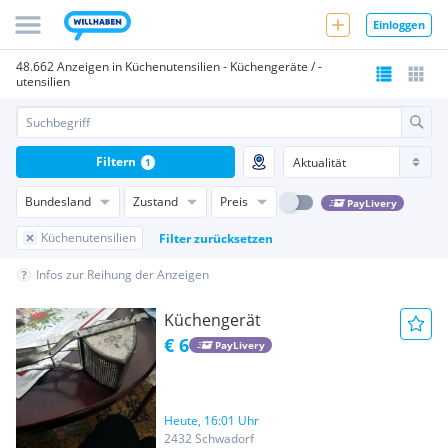
Einloggen
48.662 Anzeigen in Küchenutensilien - Küchengeräte / -
utensilien
Filtern
1
Bundesland
Zustand
Preis
PayLivery
Küchenutensilien
Filter zurücksetzen
Infos zur Reihung der Anzeigen
Küchengerät
€ 6
PayLivery
Heute, 16:01 Uhr
2432 Schwadorf