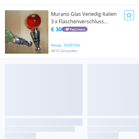
Murano Glas Venedig Italien
3 x Flaschenverschluss
Flaschen Stoppel Stöpsel
€ 30
PayLivery
Kork 2 x Herz 1x KugelNEU
Heute, 16:00 Uhr
4810 Gmunden