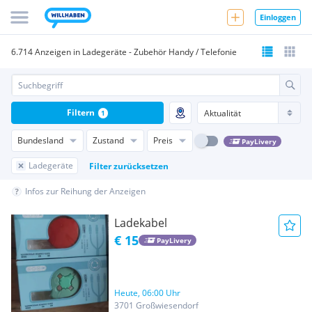
Einloggen
6.714 Anzeigen in Ladegeräte - Zubehör Handy / Telefonie
Filtern
1
Bundesland
Zustand
Preis
PayLivery
Ladegeräte
Filter zurücksetzen
Infos zur Reihung der Anzeigen
Ladekabel
€ 15
PayLivery
Heute, 06:00 Uhr
3701 Großwiesendorf