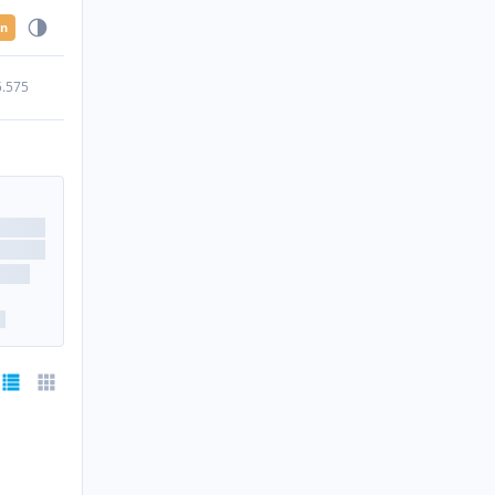
en
5.575