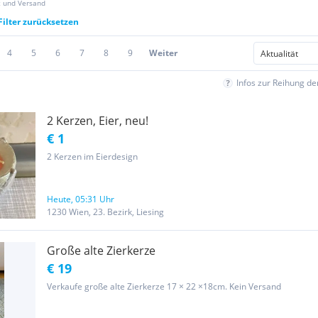
z und Versand
Filter zurücksetzen
4
5
6
7
8
9
Weiter
Infos zur Reihung d
2 Kerzen, Eier, neu!
€ 1
2 Kerzen im Eierdesign
Heute, 05:31 Uhr
1230 Wien, 23. Bezirk, Liesing
Große alte Zierkerze
€ 19
Verkaufe große alte Zierkerze 17 × 22 ×18cm. Kein Versand