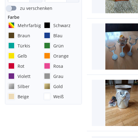
zu verschenken
Farbe
Mehrfarbig
Schwarz
Braun
Blau
Türkis
Grün
Gelb
Orange
Rot
Rosa
Violett
Grau
Silber
Gold
Beige
Weiß