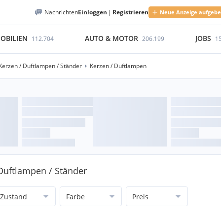
Nachrichten
Einloggen
|
Registrieren
Neue Anzeige aufgeb
OBILIEN
AUTO & MOTOR
JOBS
112.704
206.199
1
Kerzen / Duftlampen / Ständer
Kerzen / Duftlampen
 Duftlampen / Ständer
Zustand
Farbe
Preis