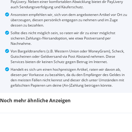
PayLivery. Neben einer komfortablen Abwicklung bietet dir PayLivery
auch Sendungsverfolgung und Käuferschutz.
Ansonsten empfehlen wir, sich von dem angebotenen Artikel vor Ort zu
überzeugen, diesen persönlich entgegen zu nehmen und im Zuge
dessen zu bezahlen.
Sollte dies nicht möglich sein, so raten wir dir zu einer möglichst
sicheren Zahlungs-/Versandoption, wie etwa Postversand per
Nachnahme.
Von Bargeldtransfers (z.B. Western Union oder MoneyGram), Scheck,
Gutscheinen oder Geldversand via Post Abstand nehmen. Diese
Services bieten dir keinen Schutz gegen Betrug im Internet.
Handelt es sich um einen hochpreisigen Artikel, raten wir davon ab,
diesen per Vorkasse zu bezahlen, da du den Empfänger des Geldes in
den meisten Fällen nicht kennst und dieser dich unter Umständen mit
gefälschten Papieren um deine (An-)Zahlung betrügen könnte.
Noch mehr ähnliche Anzeigen