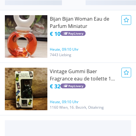
Bijan Bijan Woman Eau de
Parfum Miniatur
€ 10
PayLivery
Heute, 09:10 Uhr
7443 Liebing
Vintage Gummi Baer
Fragrance eau de toilette 15
ml von 1995 OVP & NEU
€ 32
PayLivery
Heute, 09:10 Uhr
1160 Wien, 16. Bezirk, Ottakring