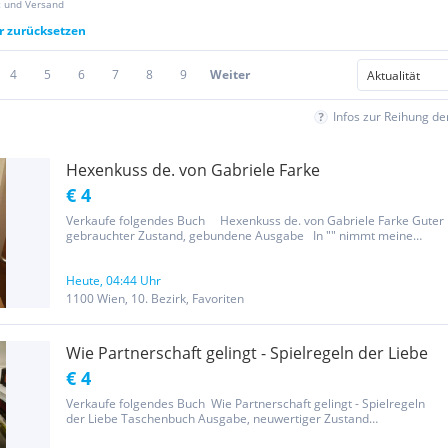
z und Versand
er zurücksetzen
4
5
6
7
8
9
Weiter
Infos zur Reihung d
Hexenkuss de. von Gabriele Farke
€ 4
Verkaufe folgendes Buch Hexenkuss de. von Gabriele Farke Guter
gebrauchter Zustand, gebundene Ausgabe In "" nimmt meine
Leidenschaft zum Internet und Chatbereich wohl seinen Höhepunkt.
Immer wieder frage ich mich, ob ich tatsächlich eine der...
Heute, 04:44 Uhr
1100 Wien, 10. Bezirk, Favoriten
Wie Partnerschaft gelingt - Spielregeln der Liebe
€ 4
Verkaufe folgendes Buch Wie Partnerschaft gelingt - Spielregeln
der Liebe Taschenbuch Ausgabe, neuwertiger Zustand
Beziehungskrisen sind Entwicklungschancen Einer der