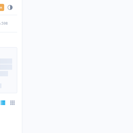
en
5.598