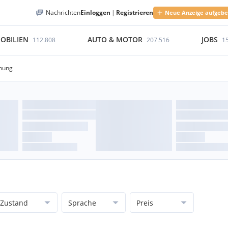
Nachrichten
Einloggen
|
Registrieren
Neue Anzeige aufgeb
OBILIEN
AUTO & MOTOR
JOBS
112.808
207.516
1
ehung
Zustand
Sprache
Preis