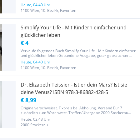
bekanntesten Paartherapeuten über die Kunst der Paarbeziehung.
Die Liebe kann auch in...
Heute, 04:40 Uhr
1100 Wien, 10. Bezirk, Favoriten
Simplify Your Life - Mit Kindern einfacher und
glücklicher leben
€ 4
Verkaufe folgendes Buch Simplify Your Life - Mit Kindern einfacher
und glücklicher leben Gebundene Ausgabe, guter gebrauchter
Zustand Der Weltbestseller "Simplify your life" hat bereits über
Heute, 04:40 Uhr
einer Million Menschen geholfen, ihr Leben wirklich zu...
1100 Wien, 10. Bezirk, Favoriten
Dr. Elizabeth Teissier - Ist er dein Mars? Ist sie
deine Venus? ISBN 978-3-86882-428-5
€ 8,99
Originalverschweisst. Fixpreis bei Abholung. Versand Eur 7
zusätzlich zum Warenwert. Treffen/Übergabe 2000 Stockerau
Bahnhofstrasse auf Absprache möglich. (Bei Interesse einfach
Heute, 02:48 Uhr
anklicken - Anfrage senden)
2000 Stockerau